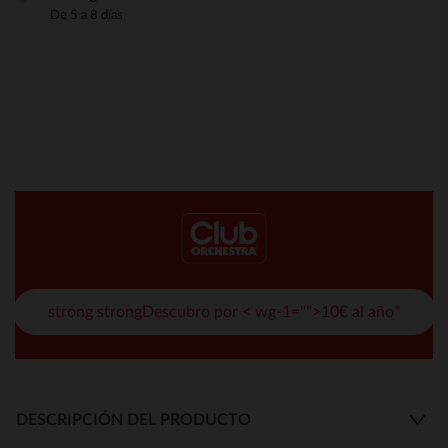
De 5 a 8 días
strong strongDescubro por < wg-1="">10€ al año*
DESCRIPCIÓN DEL PRODUCTO