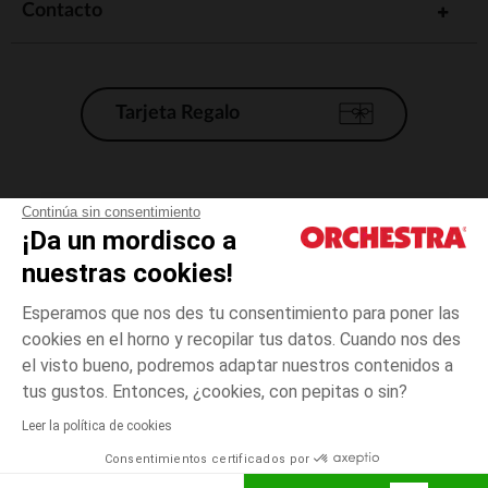
Contacto
Tarjeta Regalo
Condiciones generales de venta
Continúa sin consentimiento
¡Da un mordisco a
Aviso Legal
*Condiciones de las ofertas actuales
nuestras cookies!
Datos personales
Esperamos que nos des tu consentimiento para poner las
Gestión de las cookies
cookies en el horno y recopilar tus datos. Cuando nos des
Accesibilidad: no conforme
el visto bueno, podremos adaptar nuestros contenidos a
3
Gris
Gris
años
Orchestra adhiere al código de ética de la Federación Francesa de comercio
tus gustos. Entonces, ¿cookies, con pepitas o sin?
electrónico y venta a distancia (FEVAD) y al sistema de mediación de
comercio electrónico.
Leer la política de cookies
El pago medidante
is already available
Consentimientos certificados por
España
Lista d
AÑADIR A LA CESTA