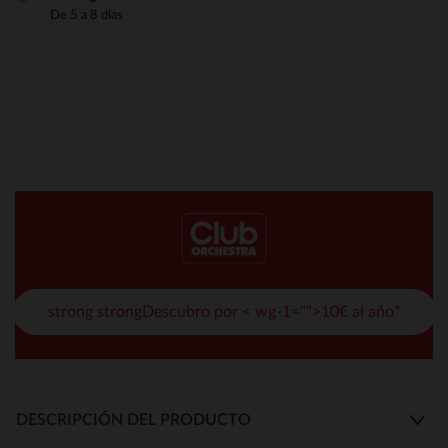
De 5 a 8 días
strong strongDescubro por < wg-1="">10€ al año*
DESCRIPCIÓN DEL PRODUCTO