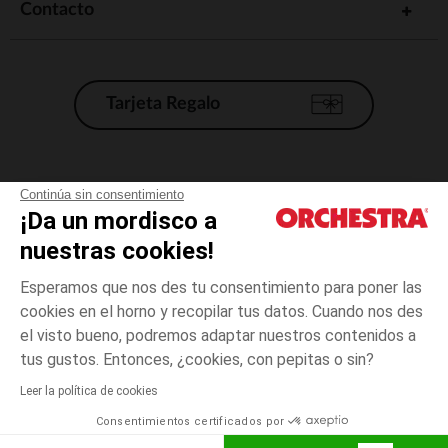
Contacto
Tarjeta Regalo
Condiciones generales de venta
Continúa sin consentimiento
¡Da un mordisco a
Aviso Legal
*Condiciones de las ofertas actuales
nuestras cookies!
Datos personales
Esperamos que nos des tu consentimiento para poner las
Gestión de las cookies
cookies en el horno y recopilar tus datos. Cuando nos des
Accesibilidad: no conforme
el visto bueno, podremos adaptar nuestros contenidos a
3
Naranja
Naranja
años
Orchestra adhiere al código de ética de la Federación Francesa de comercio
tus gustos. Entonces, ¿cookies, con pepitas o sin?
electrónico y venta a distancia (FEVAD) y al sistema de mediación de
comercio electrónico.
Leer la política de cookies
El pago medidante
is already available
Consentimientos certificados por
España
Lista d
AÑADIR A LA CESTA