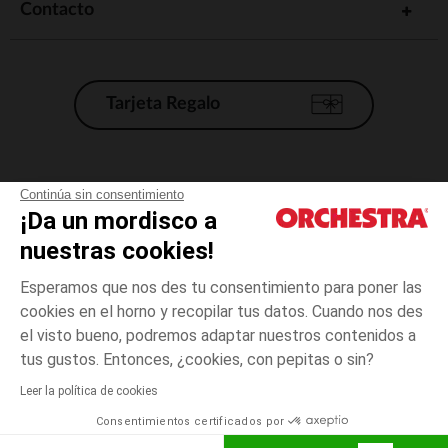
Contacto
Tarjeta Regalo
Condiciones generales de venta
Continúa sin consentimiento
¡Da un mordisco a
Aviso Legal
*Condiciones de las ofertas actuales
nuestras cookies!
Datos personales
Esperamos que nos des tu consentimiento para poner las
Gestión de las cookies
cookies en el horno y recopilar tus datos. Cuando nos des
Accesibilidad: no conforme
el visto bueno, podremos adaptar nuestros contenidos a
3
Azul
Azul
años
Orchestra adhiere al código de ética de la Federación Francesa de comercio
tus gustos. Entonces, ¿cookies, con pepitas o sin?
electrónico y venta a distancia (FEVAD) y al sistema de mediación de
comercio electrónico.
Leer la política de cookies
El pago medidante
is already available
Consentimientos certificados por
España
Lista d
AÑADIR A LA CESTA