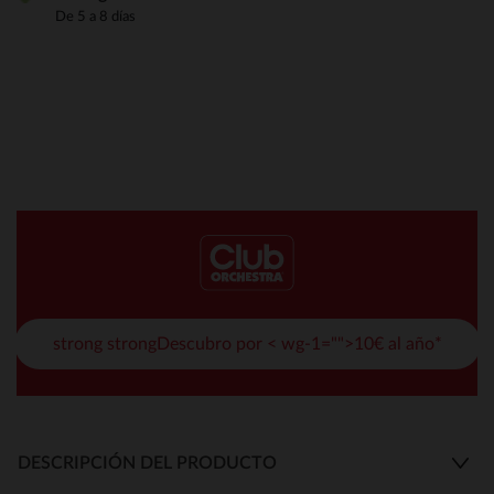
De 5 a 8 días
strong strongDescubro por < wg-1="">10€ al año*
DESCRIPCIÓN DEL PRODUCTO