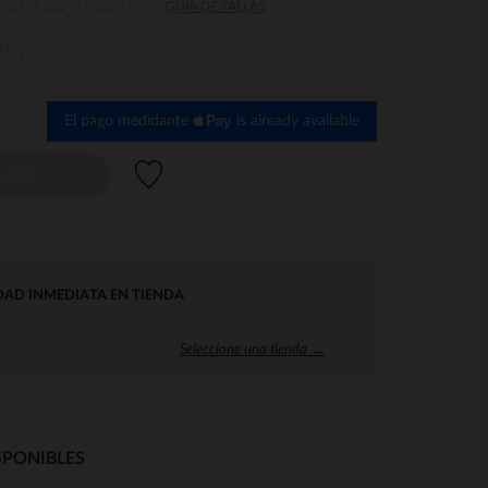
6
8
10
GUÍA DE TALLAS
ños
años
años
14
ños
El pago medidante
is already available
Lista de deseos
OLOR
DAD INMEDIATA EN TIENDA
Seleccione una tienda →
SPONIBLES