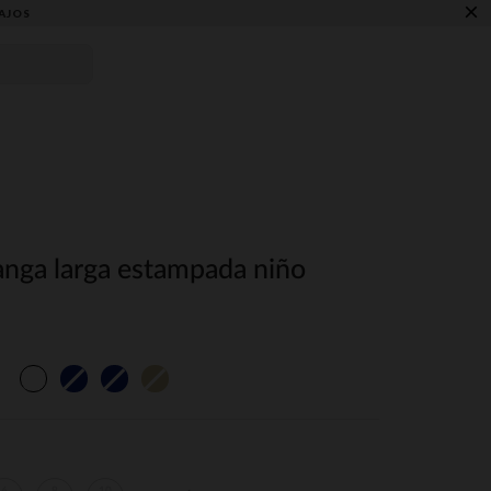
×
AJOS
nga larga estampada niño