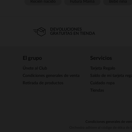
Recién nacido
Futura Mamá
Bebé niña
DEVOLUCIONES
GRATUITAS EN TIENDA
El grupo
Servicios
Únete al Club
Tarjeta Regalo
Condiciones generales de venta
Saldo de mi tarjeta reg
Retirada de productos
Cuidado ropa
Tiendas
Condiciones generales de ven
Orchestra adhiere al código de ética de 