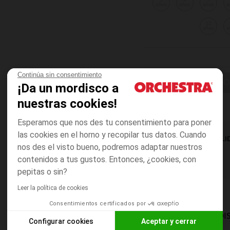
3
4
5
años
años
años
a
12
años
a
Continúa sin consentimiento
ELIGE UN C
¡Da un mordisco a
nuestras cookies!
Esperamos que nos des tu consentimiento para poner
las cookies en el horno y recopilar tus datos. Cuando
DISPONIBILI
nos des el visto bueno, podremos adaptar nuestros
contenidos a tus gustos. Entonces, ¿cookies, con
pepitas o sin?
Leer la política de cookies
Consentimientos certificados por
MODOS DE ENVÍO DI
Configurar cookies
Aceptar y cerrar