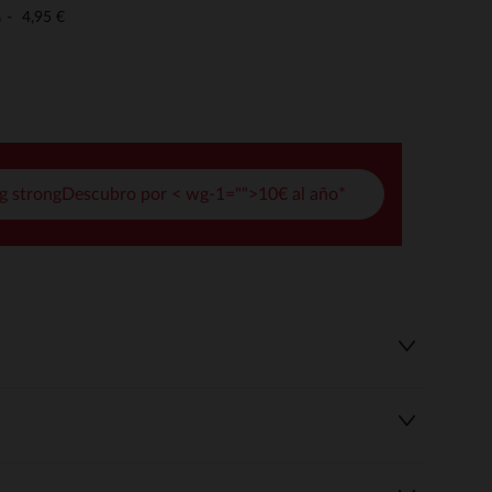
pciones
4,95 €
o
ustes de privacidad, garantizando el cumplimiento de las regula
g strongDescubro por < wg-1="">10€ al año*