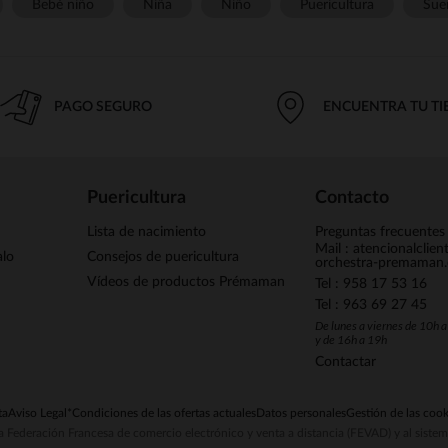
Bebé niño
Niña
Niño
Puericultura
Sue
PAGO SEGURO
ENCUENTRA TU T
Puericultura
Contacto
Lista de nacimiento
Preguntas frecuentes
Mail : atencionalclie
alo
Consejos de puericultura
orchestra-premaman
Vídeos de productos Prémaman
Tel : 958 17 53 16
Tel : 963 69 27 45
De lunes a viernes de 10h 
y de 16h a 19h
Contactar
ta
Aviso Legal
*Condiciones de las ofertas actuales
Datos personales
Gestión de las cook
la Federación Francesa de comercio electrónico y venta a distancia (FEVAD) y al sist