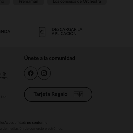
ño
Prémaman
Los consejos de Orchestra
DESCARGAR LA
IENDA
APLICACIÓN
Únete a la comunidad
nte@
.com
Tarjeta Regalo
a 14h
ies
Accesibilidad: no conforme
ema de mediación de comercio electrónico.