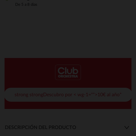
De 5 a 8 días
strong strongDescubro por < wg-1="">10€ al año*
DESCRIPCIÓN DEL PRODUCTO