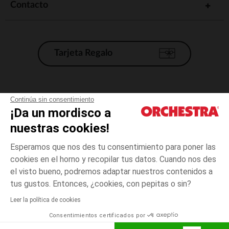
Contacto
Tarjeta Regalo
Condiciones generales de venta
Continúa sin consentimiento
¡Da un mordisco a
Aviso Legal
*Condiciones de las ofertas actuales
nuestras cookies!
Datos personales
Esperamos que nos des tu consentimiento para poner las
Gestión de las cookies
cookies en el horno y recopilar tus datos. Cuando nos des
Accesibilidad: no conforme
el visto bueno, podremos adaptar nuestros contenidos a
3
Azul
Azul
años
Orchestra adhiere al código de ética de la Federación Francesa de comercio
tus gustos. Entonces, ¿cookies, con pepitas o sin?
electrónico y venta a distancia (FEVAD) y al sistema de mediación de
comercio electrónico.
Leer la política de cookies
El pago medidante
is already available
Consentimientos certificados por
España
Lista d
AÑADIR A LA CESTA