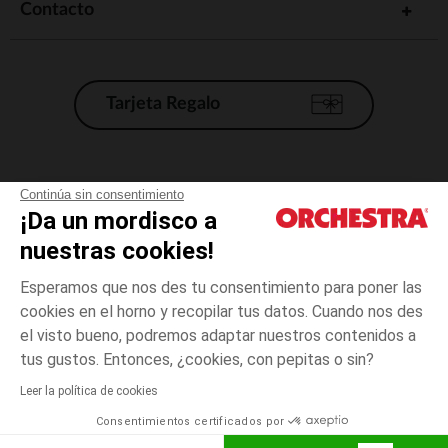
Contacto
Tarjeta Regalo
Condiciones generales de venta
Continúa sin consentimiento
¡Da un mordisco a
Aviso Legal
*Condiciones de las ofertas actuales
nuestras cookies!
Datos personales
Esperamos que nos des tu consentimiento para poner las
Gestión de las cookies
cookies en el horno y recopilar tus datos. Cuando nos des
Accesibilidad: no conforme
el visto bueno, podremos adaptar nuestros contenidos a
3
Gris
Gris
años
Orchestra adhiere al código de ética de la Federación Francesa de comercio
tus gustos. Entonces, ¿cookies, con pepitas o sin?
electrónico y venta a distancia (FEVAD) y al sistema de mediación de
comercio electrónico.
Leer la política de cookies
El pago medidante
is already available
Consentimientos certificados por
España
Lista d
AÑADIR A LA CESTA