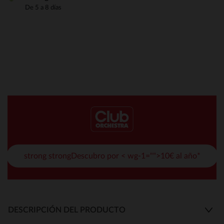
De 5 a 8 días
strong strongDescubro por < wg-1="">10€ al año*
DESCRIPCIÓN DEL PRODUCTO