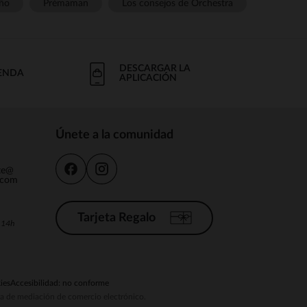
ño
Prémaman
Los consejos de Orchestra
DESCARGAR LA
IENDA
APLICACIÓN
Únete a la comunidad
nte@
.com
Tarjeta Regalo
a 14h
ies
Accesibilidad: no conforme
ema de mediación de comercio electrónico.