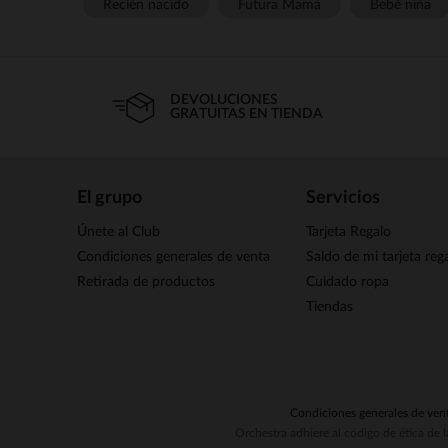
Recién nacido
Futura Mamá
Bebé niña
DEVOLUCIONES
GRATUITAS EN TIENDA
El grupo
Servicios
Únete al Club
Tarjeta Regalo
Condiciones generales de venta
Saldo de mi tarjeta reg
Retirada de productos
Cuidado ropa
Tiendas
Condiciones generales de ven
Orchestra adhiere al código de ética de 