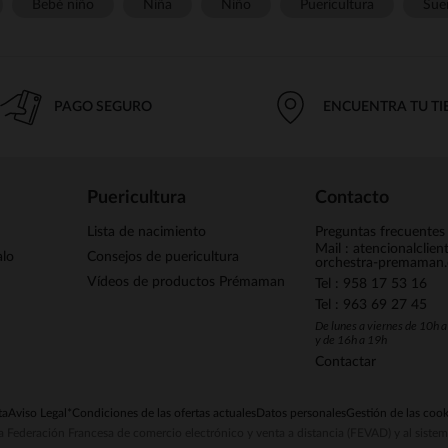
Bebé niño
Niña
Niño
Puericultura
Sue
PAGO SEGURO
ENCUENTRA TU T
Puericultura
Contacto
Lista de nacimiento
Preguntas frecuentes
Mail : atencionalclie
alo
Consejos de puericultura
orchestra-premaman
Vídeos de productos Prémaman
Tel : 958 17 53 16
Tel : 963 69 27 45
De lunes a viernes de 10h 
y de 16h a 19h
Contactar
ta
Aviso Legal
*Condiciones de las ofertas actuales
Datos personales
Gestión de las cook
la Federación Francesa de comercio electrónico y venta a distancia (FEVAD) y al sist