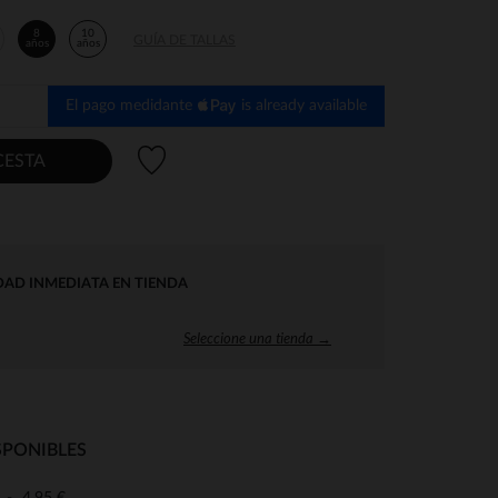
8
10
GUÍA DE TALLAS
años
años
El pago medidante
is already available
Lista de deseos
CESTA
DAD INMEDIATA EN TIENDA
Seleccione una tienda →
SPONIBLES
4,95 €