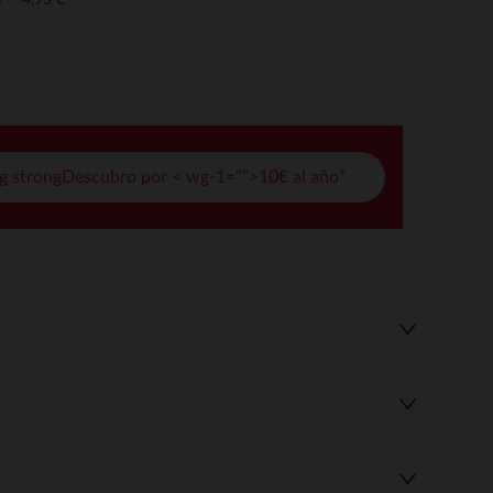
o
pciones
ustes de privacidad, garantizando el cumplimiento de las regula
g strongDescubro por < wg-1="">10€ al año*