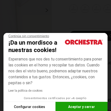
3
4
5
6
años
años
años
años
AÑADIR A LA 
Continúa sin consentimiento
¡Da un mordisco a
nuestras cookies!
Esperamos que nos des tu consentimiento para poner
DISPONIBILI
las cookies en el horno y recopilar tus datos. Cuando
nos des el visto bueno, podremos adaptar nuestros
contenidos a tus gustos. Entonces, ¿cookies, con
pepitas o sin?
Leer la política de cookies
Consentimientos certificados por
MODOS DE ENVÍO DI
Configurar cookies
Aceptar y cerrar