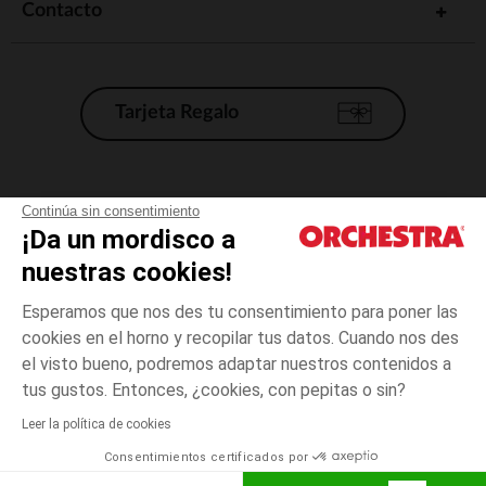
Contacto
Tarjeta Regalo
Condiciones generales de venta
Continúa sin consentimiento
¡Da un mordisco a
Aviso Legal
*Condiciones de las ofertas actuales
nuestras cookies!
Datos personales
Esperamos que nos des tu consentimiento para poner las
Gestión de las cookies
cookies en el horno y recopilar tus datos. Cuando nos des
Accesibilidad: no conforme
el visto bueno, podremos adaptar nuestros contenidos a
Azul
TALLA
Azul
?
Orchestra adhiere al código de ética de la Federación Francesa de comercio
tus gustos. Entonces, ¿cookies, con pepitas o sin?
electrónico y venta a distancia (FEVAD) y al sistema de mediación de
comercio electrónico.
Leer la política de cookies
El pago medidante
is already available
Consentimientos certificados por
España
Lista d
ELIGE UNA TALLA