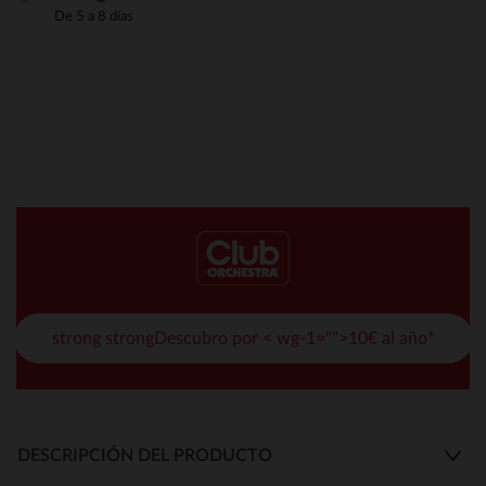
De 5 a 8 días
strong strongDescubro por < wg-1="">10€ al año*
DESCRIPCIÓN DEL PRODUCTO