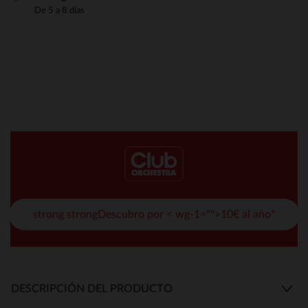
De 5 a 8 días
strong strongDescubro por < wg-1="">10€ al año*
DESCRIPCIÓN DEL PRODUCTO