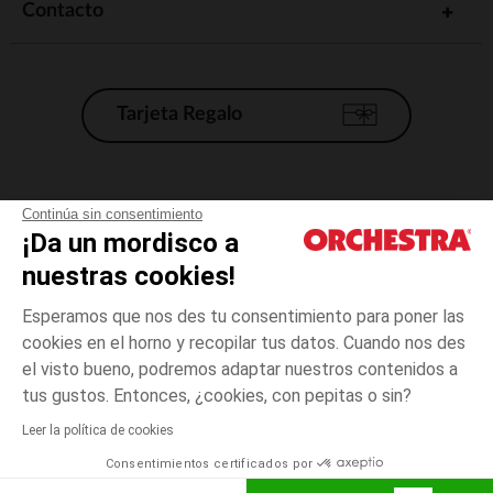
Contacto
Tarjeta Regalo
Condiciones generales de venta
Continúa sin consentimiento
¡Da un mordisco a
Aviso Legal
*Condiciones de las ofertas actuales
nuestras cookies!
Datos personales
Esperamos que nos des tu consentimiento para poner las
Gestión de las cookies
cookies en el horno y recopilar tus datos. Cuando nos des
Accesibilidad: no conforme
el visto bueno, podremos adaptar nuestros contenidos a
4
Blanco
Blanco
años
Orchestra adhiere al código de ética de la Federación Francesa de comercio
tus gustos. Entonces, ¿cookies, con pepitas o sin?
electrónico y venta a distancia (FEVAD) y al sistema de mediación de
comercio electrónico.
Leer la política de cookies
El pago medidante
is already available
Consentimientos certificados por
España
Lista d
AÑADIR A LA CESTA