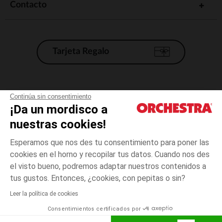
Contacto
Tarjeta Regalo
Condiciones generales de venta
Continúa sin consentimiento
¡Da un mordisco a
Aviso Legal
*Condiciones de las ofertas actuales
nuestras cookies!
Datos personales
Esperamos que nos des tu consentimiento para poner las
Gestión de las cookies
cookies en el horno y recopilar tus datos. Cuando nos des
Accesibilidad: no conforme
el visto bueno, podremos adaptar nuestros contenidos a
3
Blanco
Blanco
años
Orchestra adhiere al código de ética de la Federación Francesa de comercio
tus gustos. Entonces, ¿cookies, con pepitas o sin?
electrónico y venta a distancia (FEVAD) y al sistema de mediación de
comercio electrónico.
Leer la política de cookies
El pago medidante
is already available
Consentimientos certificados por
España
Lista d
AÑADIR A LA CESTA