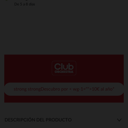
De 5 a 8 días
strong strongDescubro por < wg-1="">10€ al año*
DESCRIPCIÓN DEL PRODUCTO