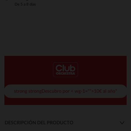
De 5 a 8 días
strong strongDescubro por < wg-1="">10€ al año*
DESCRIPCIÓN DEL PRODUCTO