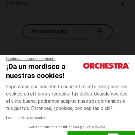
Contacto
Tarjeta Regalo
Condiciones generales de venta
Continúa sin consentimiento
¡Da un mordisco a
Aviso Legal
*Condiciones de las ofertas actuales
nuestras cookies!
Datos personales
Esperamos que nos des tu consentimiento para poner las
Gestión de las cookies
cookies en el horno y recopilar tus datos. Cuando nos des
Accesibilidad: no conforme
el visto bueno, podremos adaptar nuestros contenidos a
3
Azul
Azul
años
Orchestra adhiere al código de ética de la Federación Francesa de comercio
tus gustos. Entonces, ¿cookies, con pepitas o sin?
electrónico y venta a distancia (FEVAD) y al sistema de mediación de
comercio electrónico.
Leer la política de cookies
El pago medidante
is already available
Consentimientos certificados por
España
Lista d
AÑADIR A LA CESTA