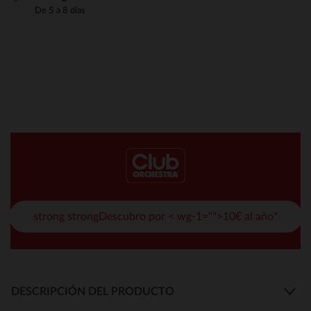
De 5 a 8 días
strong strongDescubro por < wg-1="">10€ al año*
DESCRIPCIÓN DEL PRODUCTO