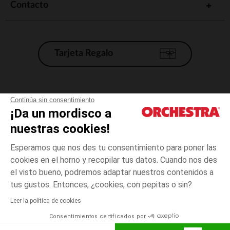
Contacto
Tarjeta Regalo
Condiciones generales de venta
Continúa sin consentimiento
¡Da un mordisco a
Aviso Legal
*Condiciones de las ofertas actuales
nuestras cookies!
Datos personales
Esperamos que nos des tu consentimiento para poner las
Gestión de las cookies
cookies en el horno y recopilar tus datos. Cuando nos des
Accesibilidad: no conforme
el visto bueno, podremos adaptar nuestros contenidos a
3
Azul
Azul
años
Orchestra adhiere al código de ética de la Federación Francesa de comercio
tus gustos. Entonces, ¿cookies, con pepitas o sin?
electrónico y venta a distancia (FEVAD) y al sistema de mediación de
comercio electrónico.
Leer la política de cookies
El pago medidante
is already available
Consentimientos certificados por
España
Lista d
AÑADIR A LA CESTA