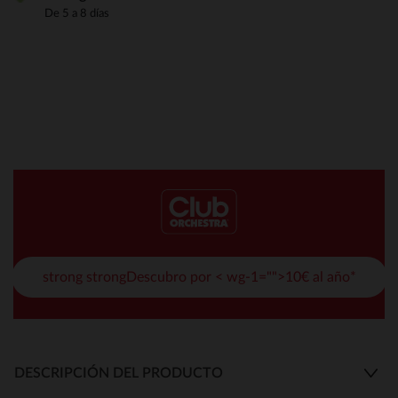
De 5 a 8 días
strong strongDescubro por < wg-1="">10€ al año*
DESCRIPCIÓN DEL PRODUCTO