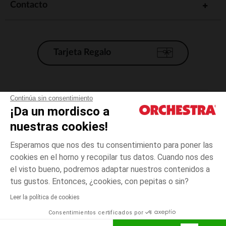
Contacto
Tarjeta Regalo
Condiciones generales de venta
Continúa sin consentimiento
¡Da un mordisco a
Aviso Legal
*Condiciones de las ofertas actuales
nuestras cookies!
Datos personales
Esperamos que nos des tu consentimiento para poner las
Gestión de las cookies
cookies en el horno y recopilar tus datos. Cuando nos des
Accesibilidad: no conforme
el visto bueno, podremos adaptar nuestros contenidos a
3
Azul
Azul
años
Orchestra adhiere al código de ética de la Federación Francesa de comercio
tus gustos. Entonces, ¿cookies, con pepitas o sin?
electrónico y venta a distancia (FEVAD) y al sistema de mediación de
comercio electrónico.
Leer la política de cookies
El pago medidante
is already available
Consentimientos certificados por
España
Lista d
AÑADIR A LA CESTA