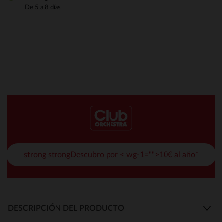
De 5 a 8 días
strong strongDescubro por < wg-1="">10€ al año*
DESCRIPCIÓN DEL PRODUCTO