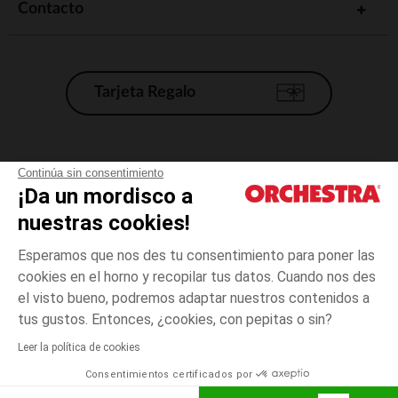
Contacto
Tarjeta Regalo
Condiciones generales de venta
Continúa sin consentimiento
¡Da un mordisco a
Aviso Legal
*Condiciones de las ofertas actuales
nuestras cookies!
Datos personales
Esperamos que nos des tu consentimiento para poner las
Gestión de las cookies
cookies en el horno y recopilar tus datos. Cuando nos des
Accesibilidad: no conforme
el visto bueno, podremos adaptar nuestros contenidos a
4
Verde
Verde
años
Orchestra adhiere al código de ética de la Federación Francesa de comercio
tus gustos. Entonces, ¿cookies, con pepitas o sin?
electrónico y venta a distancia (FEVAD) y al sistema de mediación de
comercio electrónico.
Leer la política de cookies
El pago medidante
is already available
Consentimientos certificados por
España
Lista d
AÑADIR A LA CESTA