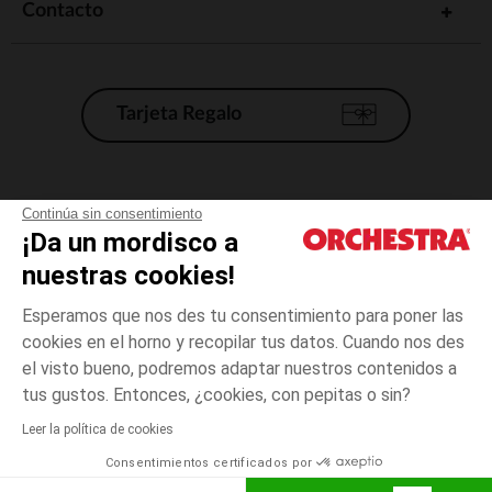
Contacto
Tarjeta Regalo
Condiciones generales de venta
Continúa sin consentimiento
¡Da un mordisco a
Aviso Legal
*Condiciones de las ofertas actuales
nuestras cookies!
Datos personales
Esperamos que nos des tu consentimiento para poner las
Gestión de las cookies
cookies en el horno y recopilar tus datos. Cuando nos des
Accesibilidad: no conforme
el visto bueno, podremos adaptar nuestros contenidos a
4
Amarillo
Amarillo
años
Orchestra adhiere al código de ética de la Federación Francesa de comercio
tus gustos. Entonces, ¿cookies, con pepitas o sin?
electrónico y venta a distancia (FEVAD) y al sistema de mediación de
comercio electrónico.
Leer la política de cookies
El pago medidante
is already available
Consentimientos certificados por
España
Lista d
AÑADIR A LA CESTA