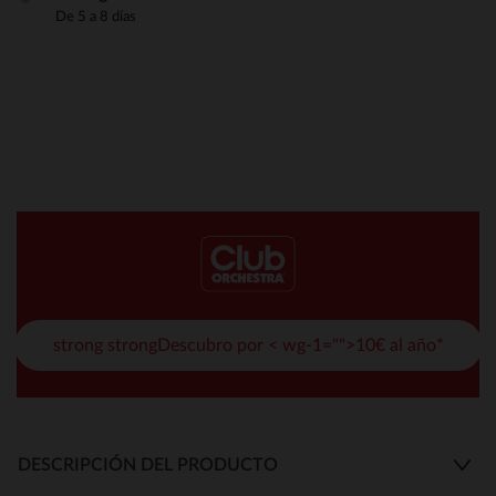
De 5 a 8 días
strong strongDescubro por < wg-1="">10€ al año*
DESCRIPCIÓN DEL PRODUCTO