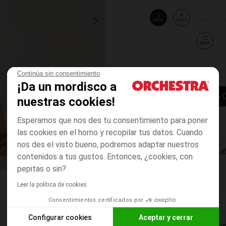
3
4
5
años
años
años
a
12
años
a
Continúa sin consentimiento
¡Da un mordisco a
AÑADIR A LA 
nuestras cookies!
Esperamos que nos des tu consentimiento para poner
las cookies en el horno y recopilar tus datos. Cuando
nos des el visto bueno, podremos adaptar nuestros
DISPONIBILI
contenidos a tus gustos. Entonces, ¿cookies, con
pepitas o sin?
Leer la política de cookies
Consentimientos certificados por
Configurar cookies
Aceptar y cerrar