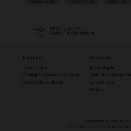
Recién nacido
Futura Mamá
Bebé niña
DEVOLUCIONES
GRATUITAS EN TIENDA
El grupo
Servicios
Únete al Club
Tarjeta Regalo
Condiciones generales de venta
Saldo de mi tarjeta reg
Retirada de productos
Cuidado ropa
Tiendas
Condiciones generales de ven
Orchestra adhiere al código de ética de 