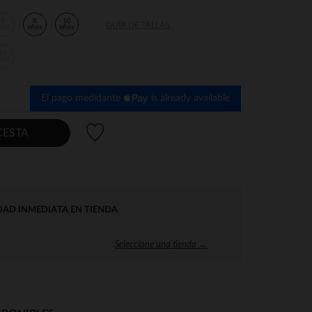
6
8
10
GUÍA DE TALLAS
ños
años
años
14
ños
El pago medidante
is already available
Lista de deseos
CESTA
DAD INMEDIATA EN TIENDA
Seleccione una tienda →