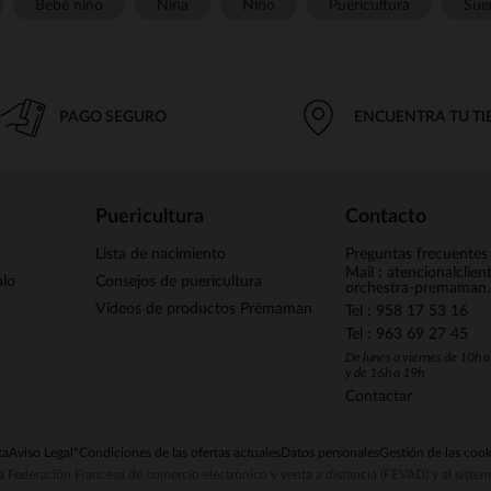
Bebé niño
Niña
Niño
Puericultura
Sue
PAGO SEGURO
ENCUENTRA TU T
Puericultura
Contacto
Lista de nacimiento
Preguntas frecuentes
Mail : atencionalclie
alo
Consejos de puericultura
orchestra-premaman
Vídeos de productos Prémaman
Tel : 958 17 53 16
Tel : 963 69 27 45
De lunes a viernes de 10h 
y de 16h a 19h
Contactar
ta
Aviso Legal
*Condiciones de las ofertas actuales
Datos personales
Gestión de las cook
la Federación Francesa de comercio electrónico y venta a distancia (FEVAD) y al sist