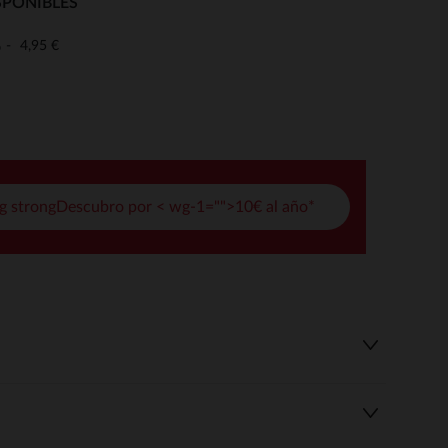
SPONIBLES
pciones
4,95 €
o
ustes de privacidad, garantizando el cumplimiento de las regula
g strongDescubro por < wg-1="">10€ al año*