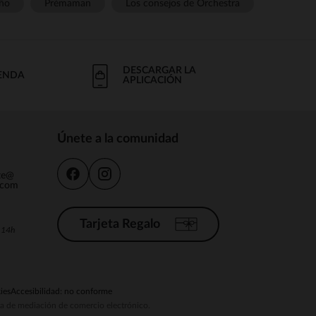
ño
Prémaman
Los consejos de Orchestra
DESCARGAR LA
IENDA
APLICACIÓN
Únete a la comunidad
nte@
.com
Tarjeta Regalo
a 14h
ies
Accesibilidad: no conforme
ema de mediación de comercio electrónico.