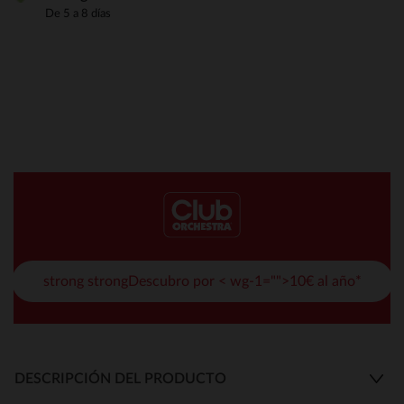
De 5 a 8 días
strong strongDescubro por < wg-1="">10€ al año*
DESCRIPCIÓN DEL PRODUCTO