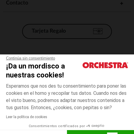
Contacto
Tarjeta Regalo
Condiciones generales de venta
Continúa sin consentimiento
¡Da un mordisco a
Aviso Legal
*Condiciones de las ofertas actuales
nuestras cookies!
Datos personales
Esperamos que nos des tu consentimiento para poner las
Gestión de las cookies
cookies en el horno y recopilar tus datos. Cuando nos des
Accesibilidad: no conforme
el visto bueno, podremos adaptar nuestros contenidos a
14
Blanco
Blanco
años
Orchestra adhiere al código de ética de la Federación Francesa de comercio
tus gustos. Entonces, ¿cookies, con pepitas o sin?
electrónico y venta a distancia (FEVAD) y al sistema de mediación de
comercio electrónico.
Leer la política de cookies
El pago medidante
is already available
Consentimientos certificados por
España
Lista d
AÑADIR A LA CESTA