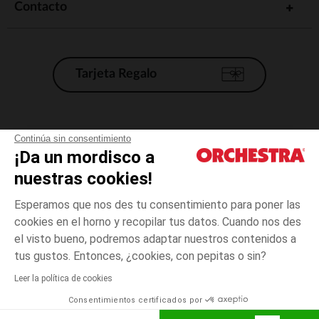
Contacto
Tarjeta Regalo
Condiciones generales de venta
Continúa sin consentimiento
¡Da un mordisco a
Aviso Legal
*Condiciones de las ofertas actuales
nuestras cookies!
Datos personales
Esperamos que nos des tu consentimiento para poner las
Gestión de las cookies
cookies en el horno y recopilar tus datos. Cuando nos des
Accesibilidad: no conforme
el visto bueno, podremos adaptar nuestros contenidos a
5
Crudo
Crudo
años
Orchestra adhiere al código de ética de la Federación Francesa de comercio
tus gustos. Entonces, ¿cookies, con pepitas o sin?
electrónico y venta a distancia (FEVAD) y al sistema de mediación de
comercio electrónico.
Leer la política de cookies
El pago medidante
is already available
Consentimientos certificados por
España
Lista d
AÑADIR A LA CESTA