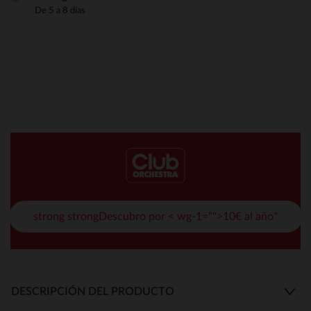
De 5 a 8 días
strong strongDescubro por < wg-1="">10€ al año*
DESCRIPCIÓN DEL PRODUCTO