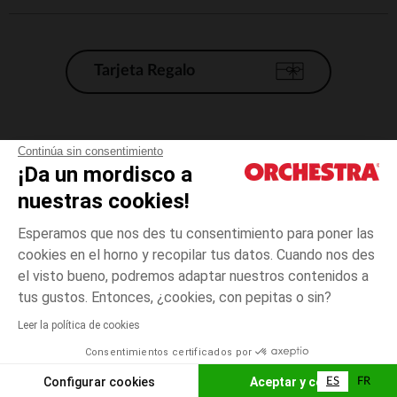
Tarjeta Regalo
Condiciones generales de venta
Continúa sin consentimiento
¡Da un mordisco a
Aviso Legal
*Condiciones de las ofertas actuales
nuestras cookies!
Datos personales
Esperamos que nos des tu consentimiento para poner las
Gestión de las cookies
cookies en el horno y recopilar tus datos. Cuando nos des
Accesibilidad: no conforme
el visto bueno, podremos adaptar nuestros contenidos a
3
Blanco
Blanco
años
Orchestra adhiere al código de ética de la Federación Francesa de comercio
tus gustos. Entonces, ¿cookies, con pepitas o sin?
electrónico y venta a distancia (FEVAD) y al sistema de mediación de
comercio electrónico.
Leer la política de cookies
El pago medidante
is already available
Consentimientos certificados por
España
Lista d
AÑADIR A LA CESTA
Configurar cookies
Aceptar y cerrar
ES
FR