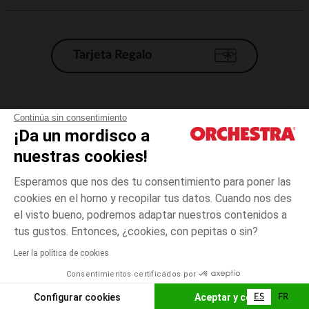
Tarjeta Regalo
Condiciones generales de venta
Continúa sin consentimiento
¡Da un mordisco a
Aviso Legal
*Condiciones de las ofertas actuales
nuestras cookies!
Datos personales
Esperamos que nos des tu consentimiento para poner las
Gestión de las cookies
cookies en el horno y recopilar tus datos. Cuando nos des
Accesibilidad: no conforme
el visto bueno, podremos adaptar nuestros contenidos a
3
Azul
Azul
años
Orchestra adhiere al código de ética de la Federación Francesa de comercio
tus gustos. Entonces, ¿cookies, con pepitas o sin?
electrónico y venta a distancia (FEVAD) y al sistema de mediación de
comercio electrónico.
Leer la política de cookies
El pago medidante
is already available
Consentimientos certificados por
España
Lista d
AÑADIR A LA CESTA
Configurar cookies
Aceptar y cerrar
ES
FR