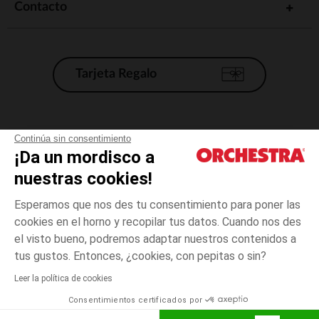
Contacto
Tarjeta Regalo
Condiciones generales de venta
Continúa sin consentimiento
¡Da un mordisco a
Aviso Legal
*Condiciones de las ofertas actuales
nuestras cookies!
Datos personales
Esperamos que nos des tu consentimiento para poner las
Gestión de las cookies
cookies en el horno y recopilar tus datos. Cuando nos des
Accesibilidad: no conforme
el visto bueno, podremos adaptar nuestros contenidos a
4
Blanco
Blanco
años
Orchestra adhiere al código de ética de la Federación Francesa de comercio
tus gustos. Entonces, ¿cookies, con pepitas o sin?
electrónico y venta a distancia (FEVAD) y al sistema de mediación de
comercio electrónico.
Leer la política de cookies
El pago medidante
is already available
Consentimientos certificados por
España
Lista d
AÑADIR A LA CESTA