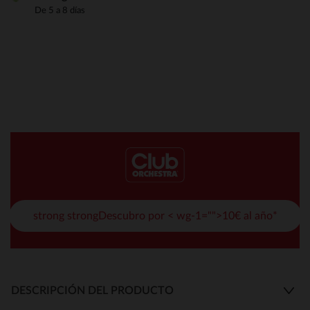
De 5 a 8 días
strong strongDescubro por < wg-1="">10€ al año*
DESCRIPCIÓN DEL PRODUCTO