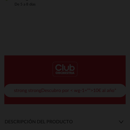
De 5 a 8 días
strong strongDescubro por < wg-1="">10€ al año*
DESCRIPCIÓN DEL PRODUCTO