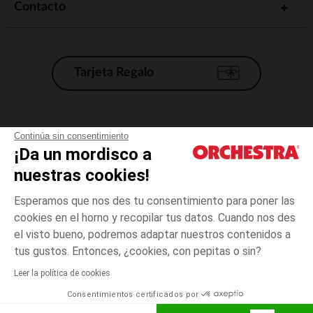
Contacto
Tarjeta Regalo
Condiciones generales de venta
Continúa sin consentimiento
¡Da un mordisco a
Aviso Legal
*Condiciones de las ofertas actuales
nuestras cookies!
Datos personales
Esperamos que nos des tu consentimiento para poner las
Gestión de las cookies
cookies en el horno y recopilar tus datos. Cuando nos des
Accesibilidad: no conforme
el visto bueno, podremos adaptar nuestros contenidos a
3
Blanco
Blanco
años
Orchestra adhiere al código de ética de la Federación Francesa de comercio
tus gustos. Entonces, ¿cookies, con pepitas o sin?
electrónico y venta a distancia (FEVAD) y al sistema de mediación de
comercio electrónico.
Leer la política de cookies
El pago medidante
is already available
Consentimientos certificados por
España
Lista d
AÑADIR A LA CESTA