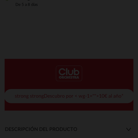
De 5 a 8 días
strong strongDescubro por < wg-1="">10€ al año*
DESCRIPCIÓN DEL PRODUCTO