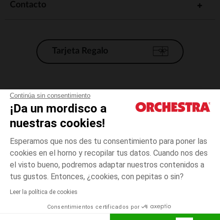
Contacto
Tarjeta Regalo
Condiciones generales de venta
Continúa sin consentimiento
¡Da un mordisco a
Aviso Legal
*Condiciones de las ofertas actuales
nuestras cookies!
Datos personales
Esperamos que nos des tu consentimiento para poner las
Gestión de las cookies
cookies en el horno y recopilar tus datos. Cuando nos des
Accesibilidad: no conforme
el visto bueno, podremos adaptar nuestros contenidos a
4
Blanco
Blanco
años
Orchestra adhiere al código de ética de la Federación Francesa de comercio
tus gustos. Entonces, ¿cookies, con pepitas o sin?
electrónico y venta a distancia (FEVAD) y al sistema de mediación de
comercio electrónico.
Leer la política de cookies
El pago medidante
is already available
Consentimientos certificados por
España
Lista d
AÑADIR A LA CESTA