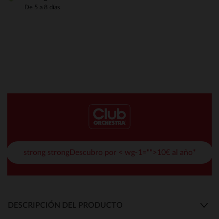
De 5 a 8 días
strong strongDescubro por < wg-1="">10€ al año*
DESCRIPCIÓN DEL PRODUCTO