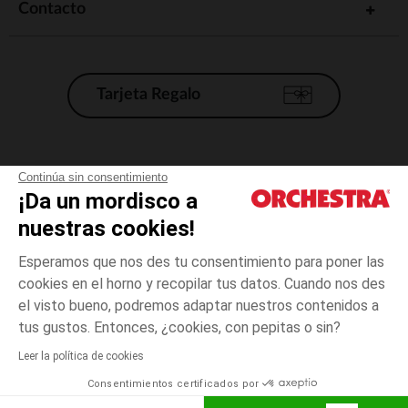
Contacto
Tarjeta Regalo
Condiciones generales de venta
Continúa sin consentimiento
¡Da un mordisco a
Aviso Legal
*Condiciones de las ofertas actuales
nuestras cookies!
Datos personales
Esperamos que nos des tu consentimiento para poner las
Gestión de las cookies
cookies en el horno y recopilar tus datos. Cuando nos des
Accesibilidad: no conforme
el visto bueno, podremos adaptar nuestros contenidos a
3
Amarillo
Amarillo
años
Orchestra adhiere al código de ética de la Federación Francesa de comercio
tus gustos. Entonces, ¿cookies, con pepitas o sin?
electrónico y venta a distancia (FEVAD) y al sistema de mediación de
comercio electrónico.
Leer la política de cookies
El pago medidante
is already available
Consentimientos certificados por
España
Lista d
AÑADIR A LA CESTA