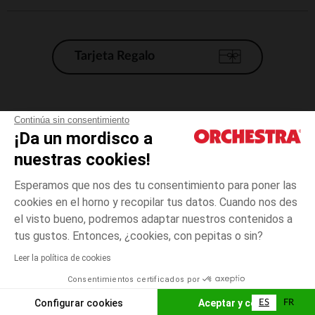
Tarjeta Regalo
Condiciones generales de venta
Continúa sin consentimiento
¡Da un mordisco a
Aviso Legal
*Condiciones de las ofertas actuales
nuestras cookies!
Datos personales
Esperamos que nos des tu consentimiento para poner las
Gestión de las cookies
cookies en el horno y recopilar tus datos. Cuando nos des
Accesibilidad: no conforme
el visto bueno, podremos adaptar nuestros contenidos a
3
Verde
Verde
años
Orchestra adhiere al código de ética de la Federación Francesa de comercio
tus gustos. Entonces, ¿cookies, con pepitas o sin?
electrónico y venta a distancia (FEVAD) y al sistema de mediación de
comercio electrónico.
Leer la política de cookies
El pago medidante
is already available
Consentimientos certificados por
España
Lista d
AÑADIR A LA CESTA
Configurar cookies
Aceptar y cerrar
ES
FR