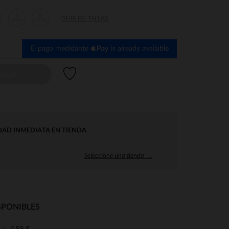
6
8
GUÍA DE TALLAS
años
años
El pago medidante
is already available
Lista de deseos
ALLA
DAD INMEDIATA EN TIENDA
Seleccione una tienda →
SPONIBLES
4,95 €