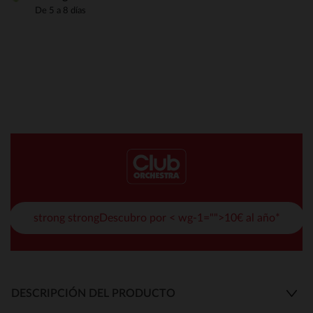
De 5 a 8 días
strong strongDescubro por < wg-1="">10€ al año*
DESCRIPCIÓN DEL PRODUCTO