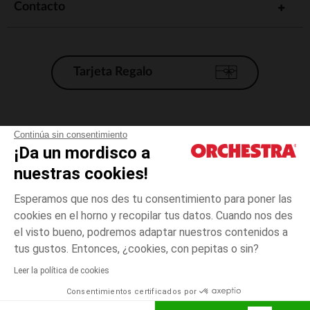
Contacto
Tarjeta Regalo
Condiciones generales de venta
Continúa sin consentimiento
¡Da un mordisco a
Aviso Legal
*Condiciones de las ofertas actuales
nuestras cookies!
Datos personales
Esperamos que nos des tu consentimiento para poner las
Gestión de las cookies
cookies en el horno y recopilar tus datos. Cuando nos des
Accesibilidad: no conforme
el visto bueno, podremos adaptar nuestros contenidos a
Verde
TALLA
Verde
?
Orchestra adhiere al código de ética de la Federación Francesa de comercio
tus gustos. Entonces, ¿cookies, con pepitas o sin?
electrónico y venta a distancia (FEVAD) y al sistema de mediación de
comercio electrónico.
Leer la política de cookies
El pago medidante
is already available
Consentimientos certificados por
España
Lista d
ELIGE UNA TALLA