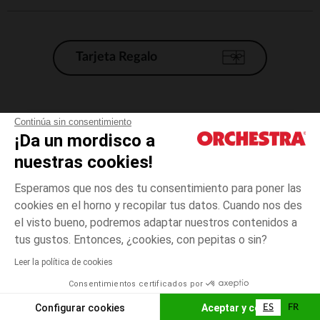
Tarjeta Regalo
Condiciones generales de venta
Continúa sin consentimiento
¡Da un mordisco a
Aviso Legal
*Condiciones de las ofertas actuales
nuestras cookies!
Datos personales
Esperamos que nos des tu consentimiento para poner las
Gestión de las cookies
cookies en el horno y recopilar tus datos. Cuando nos des
Accesibilidad: no conforme
el visto bueno, podremos adaptar nuestros contenidos a
3
Azul
Azul
años
Orchestra adhiere al código de ética de la Federación Francesa de comercio
tus gustos. Entonces, ¿cookies, con pepitas o sin?
electrónico y venta a distancia (FEVAD) y al sistema de mediación de
comercio electrónico.
Leer la política de cookies
El pago medidante
is already available
Consentimientos certificados por
España
Lista d
AÑADIR A LA CESTA
Configurar cookies
Aceptar y cerrar
ES
FR