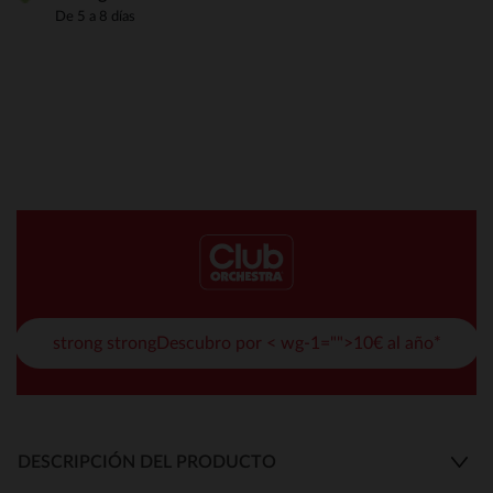
De 5 a 8 días
strong strongDescubro por < wg-1="">10€ al año*
DESCRIPCIÓN DEL PRODUCTO