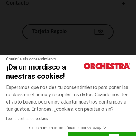
Contacto
Tarjeta Regalo
Condiciones generales de venta
Continúa sin consentimiento
¡Da un mordisco a
Aviso Legal
*Condiciones de las ofertas actuales
nuestras cookies!
Datos personales
Esperamos que nos des tu consentimiento para poner las
Gestión de las cookies
cookies en el horno y recopilar tus datos. Cuando nos des
Accesibilidad: no conforme
el visto bueno, podremos adaptar nuestros contenidos a
Crudo
TALLA
Crudo
?
Orchestra adhiere al código de ética de la Federación Francesa de comercio
tus gustos. Entonces, ¿cookies, con pepitas o sin?
electrónico y venta a distancia (FEVAD) y al sistema de mediación de
comercio electrónico.
Leer la política de cookies
El pago medidante
is already available
Consentimientos certificados por
España
Lista d
ELIGE UNA TALLA