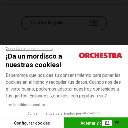
Tarjeta Regalo
Condiciones generales de venta
Continúa sin consentimiento
¡Da un mordisco a
Aviso Legal
*Condiciones de las ofertas actuales
nuestras cookies!
Datos personales
Esperamos que nos des tu consentimiento para poner las
Gestión de las cookies
cookies en el horno y recopilar tus datos. Cuando nos des
Accesibilidad: no conforme
el visto bueno, podremos adaptar nuestros contenidos a
4
Azul
Azul
años
Orchestra adhiere al código de ética de la Federación Francesa de comercio
tus gustos. Entonces, ¿cookies, con pepitas o sin?
electrónico y venta a distancia (FEVAD) y al sistema de mediación de
comercio electrónico.
Leer la política de cookies
El pago medidante
is already available
Consentimientos certificados por
España
Lista d
AÑADIR A LA CESTA
Configurar cookies
Aceptar y cerrar
ES
FR