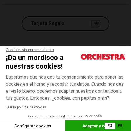
Tarjeta Regalo
Condiciones generales de venta
Continúa sin consentimiento
¡Da un mordisco a
Aviso Legal
*Condiciones de las ofertas actuales
nuestras cookies!
Datos personales
Esperamos que nos des tu consentimiento para poner las
Gestión de las cookies
cookies en el horno y recopilar tus datos. Cuando nos des
Accesibilidad: no conforme
el visto bueno, podremos adaptar nuestros contenidos a
12
Azul
Azul
años
Orchestra adhiere al código de ética de la Federación Francesa de comercio
tus gustos. Entonces, ¿cookies, con pepitas o sin?
electrónico y venta a distancia (FEVAD) y al sistema de mediación de
comercio electrónico.
Leer la política de cookies
El pago medidante
is already available
Consentimientos certificados por
España
Lista d
AÑADIR A LA CESTA
Configurar cookies
Aceptar y cerrar
ES
FR