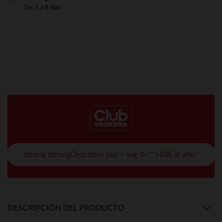
De 5 a 8 días
strong strongDescubro por < wg-1="">10€ al año*
DESCRIPCIÓN DEL PRODUCTO