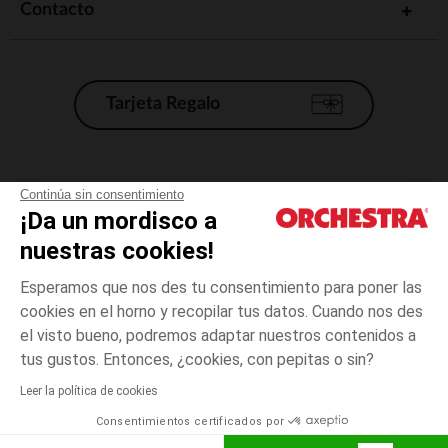
Contacto
Tarjeta Regalo
Condiciones generales de venta
Continúa sin consentimiento
¡Da un mordisco a
Aviso Legal
*Condiciones de las ofertas actuales
nuestras cookies!
Datos personales
Esperamos que nos des tu consentimiento para poner las
Gestión de las cookies
cookies en el horno y recopilar tus datos. Cuando nos des
Accesibilidad: no conforme
el visto bueno, podremos adaptar nuestros contenidos a
3
Crudo
Crudo
años
Orchestra adhiere al código de ética de la Federación Francesa de comercio
tus gustos. Entonces, ¿cookies, con pepitas o sin?
electrónico y venta a distancia (FEVAD) y al sistema de mediación de
comercio electrónico.
Leer la política de cookies
El pago medidante
is already available
Consentimientos certificados por
España
Lista d
AÑADIR A LA CESTA