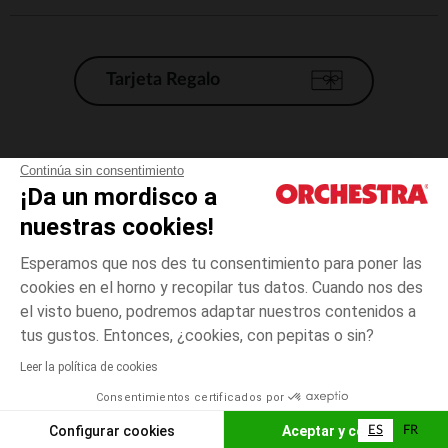
Tarjeta Regalo
Condiciones generales de venta
Continúa sin consentimiento
¡Da un mordisco a
Aviso Legal
*Condiciones de las ofertas actuales
nuestras cookies!
Datos personales
Esperamos que nos des tu consentimiento para poner las
Gestión de las cookies
cookies en el horno y recopilar tus datos. Cuando nos des
Accesibilidad: no conforme
el visto bueno, podremos adaptar nuestros contenidos a
Negro
TALLA
Negro
?
Orchestra adhiere al código de ética de la Federación Francesa de comercio
tus gustos. Entonces, ¿cookies, con pepitas o sin?
electrónico y venta a distancia (FEVAD) y al sistema de mediación de
comercio electrónico.
Leer la política de cookies
El pago medidante
is already available
Consentimientos certificados por
España
Lista d
ELIGE UNA TALLA
Configurar cookies
Aceptar y cerrar
ES
FR