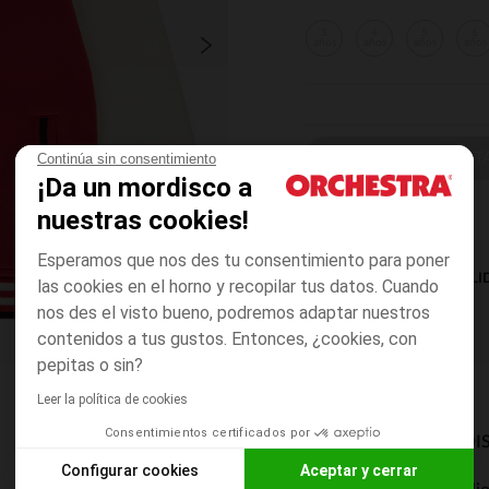
3
4
5
6
años
años
años
años
ELIGE UNA T
Continúa sin consentimiento
¡Da un mordisco a
nuestras cookies!
Esperamos que nos des tu consentimiento para poner
DISPONIBILI
las cookies en el horno y recopilar tus datos. Cuando
nos des el visto bueno, podremos adaptar nuestros
contenidos a tus gustos. Entonces, ¿cookies, con
pepitas o sin?
Leer la política de cookies
Consentimientos certificados por
MODOS DE ENVÍO DI
Configurar cookies
Aceptar y cerrar