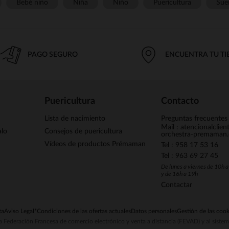
Bebé niño
Niña
Niño
Puericultura
Sue
PAGO SEGURO
ENCUENTRA TU T
Puericultura
Contacto
Lista de nacimiento
Preguntas frecuentes
Mail : atencionalclie
alo
Consejos de puericultura
orchestra-premaman
Vídeos de productos Prémaman
Tel : 958 17 53 16
Tel : 963 69 27 45
De lunes a viernes de 10h 
y de 16h a 19h
Contactar
ta
Aviso Legal
*Condiciones de las ofertas actuales
Datos personales
Gestión de las cook
la Federación Francesa de comercio electrónico y venta a distancia (FEVAD) y al sist