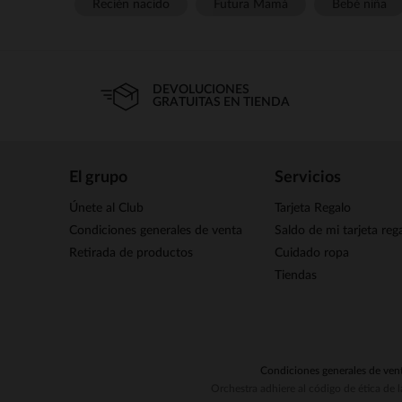
Recién nacido
Futura Mamá
Bebé niña
DEVOLUCIONES
GRATUITAS EN TIENDA
El grupo
Servicios
Únete al Club
Tarjeta Regalo
Condiciones generales de venta
Saldo de mi tarjeta reg
Retirada de productos
Cuidado ropa
Tiendas
Condiciones generales de ven
Orchestra adhiere al código de ética de 