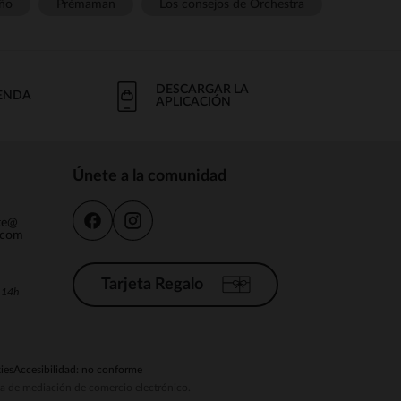
ño
Prémaman
Los consejos de Orchestra
DESCARGAR LA
IENDA
APLICACIÓN
Únete a la comunidad
nte@
.com
Tarjeta Regalo
a 14h
ies
Accesibilidad: no conforme
ema de mediación de comercio electrónico.