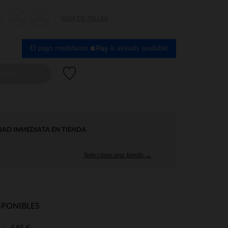
8
10
GUÍA DE TALLAS
años
años
El pago medidante
is already available
Lista de deseos
ALLA
DAD INMEDIATA EN TIENDA
Seleccione una tienda →
SPONIBLES
4,95 €