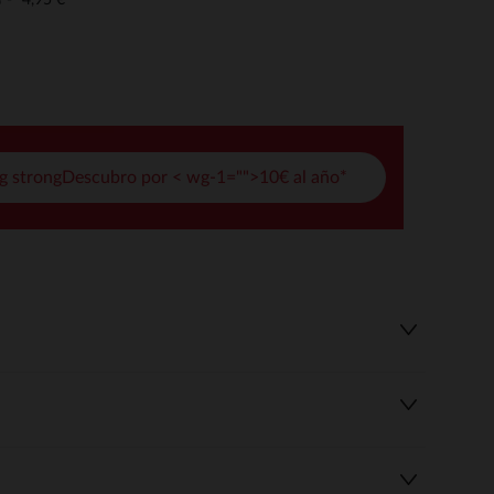
o
pciones
ustes de privacidad, garantizando el cumplimiento de las regula
g strongDescubro por < wg-1="">10€ al año*