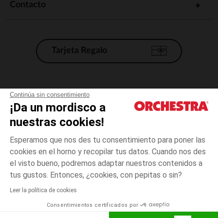
Contacto
Tarjeta Regalo
Condiciones generales de venta
Continúa sin consentimiento
¡Da un mordisco a
Aviso Legal
*Condiciones de las ofertas actuales
nuestras cookies!
Datos personales
Esperamos que nos des tu consentimiento para poner las
Gestión de las cookies
cookies en el horno y recopilar tus datos. Cuando nos des
Accesibilidad: no conforme
el visto bueno, podremos adaptar nuestros contenidos a
3
Marrón
Marrón
años
Orchestra adhiere al código de ética de la Federación Francesa de comercio
tus gustos. Entonces, ¿cookies, con pepitas o sin?
electrónico y venta a distancia (FEVAD) y al sistema de mediación de
comercio electrónico.
Leer la política de cookies
El pago medidante
is already available
Consentimientos certificados por
España
Lista d
AÑADIR A LA CESTA