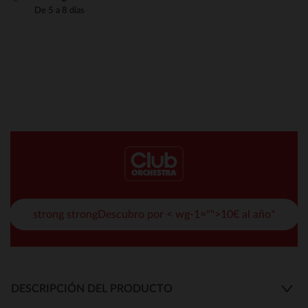
De 5 a 8 días
strong strongDescubro por < wg-1="">10€ al año*
DESCRIPCIÓN DEL PRODUCTO