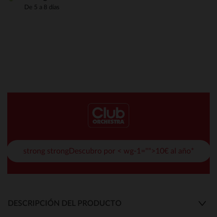
De 5 a 8 días
strong strongDescubro por < wg-1="">10€ al año*
DESCRIPCIÓN DEL PRODUCTO