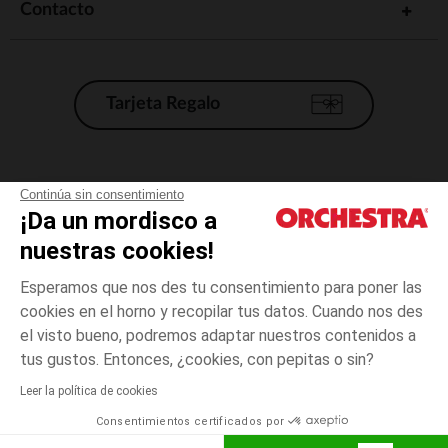
Contacto
Tarjeta Regalo
Condiciones generales de venta
Continúa sin consentimiento
¡Da un mordisco a
Aviso Legal
*Condiciones de las ofertas actuales
nuestras cookies!
Datos personales
Esperamos que nos des tu consentimiento para poner las
Gestión de las cookies
cookies en el horno y recopilar tus datos. Cuando nos des
Accesibilidad: no conforme
el visto bueno, podremos adaptar nuestros contenidos a
3
Blanco
Blanco
años
Orchestra adhiere al código de ética de la Federación Francesa de comercio
tus gustos. Entonces, ¿cookies, con pepitas o sin?
electrónico y venta a distancia (FEVAD) y al sistema de mediación de
comercio electrónico.
Leer la política de cookies
El pago medidante
is already available
Consentimientos certificados por
España
Lista d
AÑADIR A LA CESTA