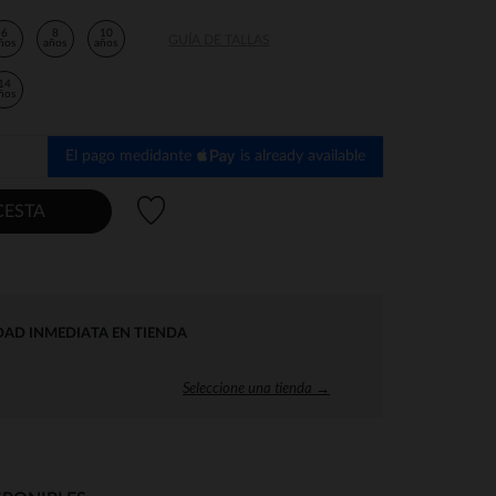
6
8
10
GUÍA DE TALLAS
ños
años
años
14
ños
El pago medidante
is already available
Lista de deseos
CESTA
DAD INMEDIATA EN TIENDA
Seleccione una tienda →