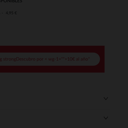
SPONIBLES
pciones
4,95 €
o
ustes de privacidad, garantizando el cumplimiento de las regula
g strongDescubro por < wg-1="">10€ al año*