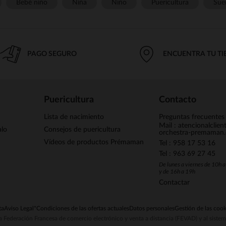
Bebé niño
Niña
Niño
Puericultura
Sue
PAGO SEGURO
ENCUENTRA TU T
Puericultura
Contacto
Lista de nacimiento
Preguntas frecuentes
Mail : atencionalclie
alo
Consejos de puericultura
orchestra-premaman
Vídeos de productos Prémaman
Tel : 958 17 53 16
Tel : 963 69 27 45
De lunes a viernes de 10h 
y de 16h a 19h
Contactar
ta
Aviso Legal
*Condiciones de las ofertas actuales
Datos personales
Gestión de las cook
la Federación Francesa de comercio electrónico y venta a distancia (FEVAD) y al sist