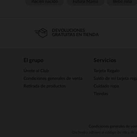
Recién nacido
Futura Mamá
Bebé niña
DEVOLUCIONES
GRATUITAS EN TIENDA
El grupo
Servicios
Únete al Club
Tarjeta Regalo
Condiciones generales de venta
Saldo de mi tarjeta reg
Retirada de productos
Cuidado ropa
Tiendas
Condiciones generales de ven
Orchestra adhiere al código de ética de 