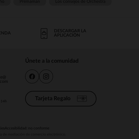
ño
Prémaman
Los consejos de Orchestra
DESCARGAR LA
IENDA
APLICACIÓN
Únete a la comunidad
nte@
.com
Tarjeta Regalo
a 14h
ies
Accesibilidad: no conforme
ema de mediación de comercio electrónico.