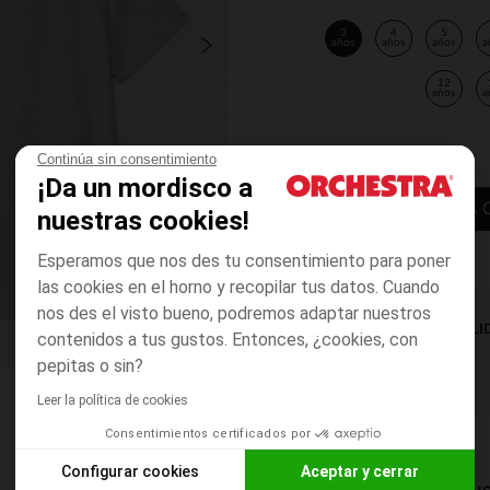
3
4
5
años
años
años
a
12
años
a
Continúa sin consentimiento
¡Da un mordisco a
AÑADIR A LA 
nuestras cookies!
Esperamos que nos des tu consentimiento para poner
las cookies en el horno y recopilar tus datos. Cuando
nos des el visto bueno, podremos adaptar nuestros
DISPONIBILI
contenidos a tus gustos. Entonces, ¿cookies, con
pepitas o sin?
Leer la política de cookies
Consentimientos certificados por
Configurar cookies
Aceptar y cerrar