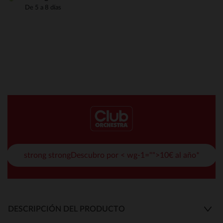
De 5 a 8 días
strong strongDescubro por < wg-1="">10€ al año*
DESCRIPCIÓN DEL PRODUCTO