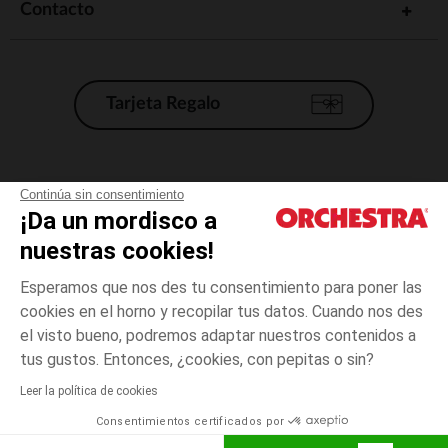
Contacto
Tarjeta Regalo
Condiciones generales de venta
Continúa sin consentimiento
¡Da un mordisco a
Aviso Legal
*Condiciones de las ofertas actuales
nuestras cookies!
Datos personales
Esperamos que nos des tu consentimiento para poner las
Gestión de las cookies
cookies en el horno y recopilar tus datos. Cuando nos des
Accesibilidad: no conforme
el visto bueno, podremos adaptar nuestros contenidos a
2
Amarillo
Amarillo
años
Orchestra adhiere al código de ética de la Federación Francesa de comercio
tus gustos. Entonces, ¿cookies, con pepitas o sin?
electrónico y venta a distancia (FEVAD) y al sistema de mediación de
comercio electrónico.
Leer la política de cookies
El pago medidante
is already available
Consentimientos certificados por
España
Lista d
AÑADIR A LA CESTA