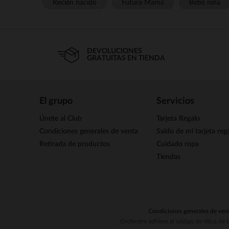
Recién nacido
Futura Mamá
Bebé niña
DEVOLUCIONES
GRATUITAS EN TIENDA
El grupo
Servicios
Únete al Club
Tarjeta Regalo
Condiciones generales de venta
Saldo de mi tarjeta reg
Retirada de productos
Cuidado ropa
Tiendas
Condiciones generales de ven
Orchestra adhiere al código de ética de 