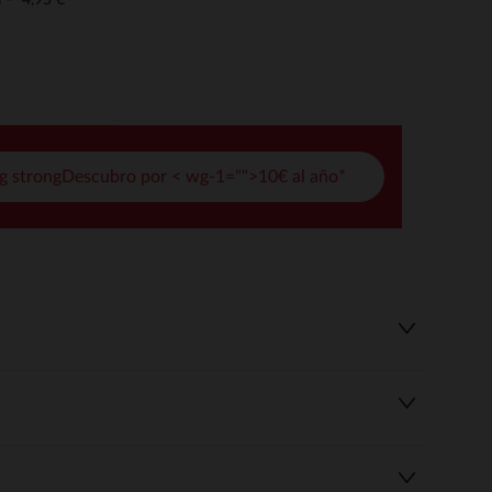
o
pciones
ustes de privacidad, garantizando el cumplimiento de las regula
g strongDescubro por < wg-1="">10€ al año*