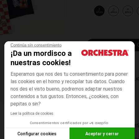
2
3
4
años
años
años
AÑADIR A LA 
Continúa sin consentimiento
¡Da un mordisco a
nuestras cookies!
Esperamos que nos des tu consentimiento para poner
DISPONIBILI
las cookies en el horno y recopilar tus datos. Cuando
nos des el visto bueno, podremos adaptar nuestros
contenidos a tus gustos. Entonces, ¿cookies, con
pepitas o sin?
Leer la política de cookies
Consentimientos certificados por
MODOS DE ENVÍO DI
Configurar cookies
Aceptar y cerrar