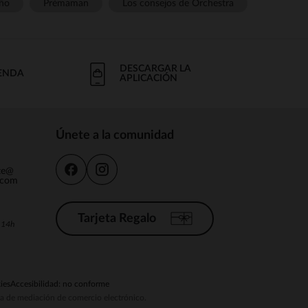
ño
Prémaman
Los consejos de Orchestra
DESCARGAR LA
IENDA
APLICACIÓN
Únete a la comunidad
nte@
.com
Tarjeta Regalo
a 14h
ies
Accesibilidad: no conforme
ema de mediación de comercio electrónico.