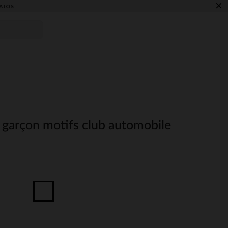
×
AJOS
 garçon motifs club automobile