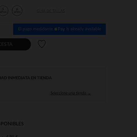
5
6
GUÍA DE TALLAS
años
años
El pago medidante
is already available
Lista de deseos
CESTA
DAD INMEDIATA EN TIENDA
Seleccione una tienda →
SPONIBLES
4,95 €