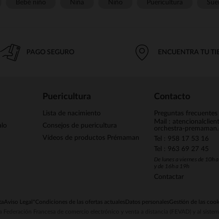
Bebé niño
Niña
Niño
Puericultura
Sue
PAGO SEGURO
ENCUENTRA TU T
Puericultura
Contacto
Lista de nacimiento
Preguntas frecuentes
Mail : atencionalclie
alo
Consejos de puericultura
orchestra-premaman
Vídeos de productos Prémaman
Tel : 958 17 53 16
Tel : 963 69 27 45
De lunes a viernes de 10h 
y de 16h a 19h
Contactar
ta
Aviso Legal
*Condiciones de las ofertas actuales
Datos personales
Gestión de las cook
la Federación Francesa de comercio electrónico y venta a distancia (FEVAD) y al sist