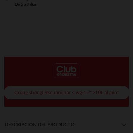
De 5 a 8 días
strong strongDescubro por < wg-1="">10€ al año*
DESCRIPCIÓN DEL PRODUCTO