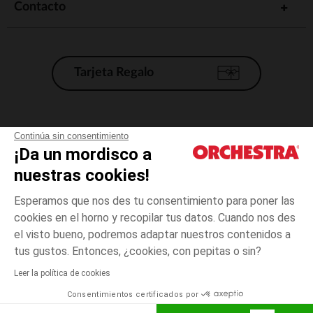
Contacto
Tarjeta Regalo
Condiciones generales de venta
Continúa sin consentimiento
¡Da un mordisco a
Aviso Legal
*Condiciones de las ofertas actuales
nuestras cookies!
Datos personales
Esperamos que nos des tu consentimiento para poner las
Gestión de las cookies
cookies en el horno y recopilar tus datos. Cuando nos des
Accesibilidad: no conforme
el visto bueno, podremos adaptar nuestros contenidos a
3
Beige
Beige
años
Orchestra adhiere al código de ética de la Federación Francesa de comercio
tus gustos. Entonces, ¿cookies, con pepitas o sin?
electrónico y venta a distancia (FEVAD) y al sistema de mediación de
comercio electrónico.
Leer la política de cookies
El pago medidante
is already available
Consentimientos certificados por
España
Lista d
AÑADIR A LA CESTA