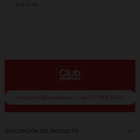
De 5 a 8 días
strong strongDescubro por < wg-1="">10€ al año*
DESCRIPCIÓN DEL PRODUCTO