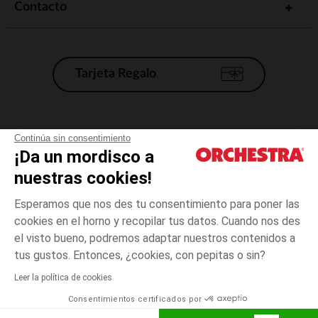
Contacto
Tarjeta Regalo
Condiciones generales de venta
Continúa sin consentimiento
¡Da un mordisco a
Aviso Legal
*Condiciones de las ofertas actuales
nuestras cookies!
Datos personales
Esperamos que nos des tu consentimiento para poner las
Gestión de las cookies
cookies en el horno y recopilar tus datos. Cuando nos des
Accesibilidad: no conforme
el visto bueno, podremos adaptar nuestros contenidos a
3
Blanco
Blanco
años
Orchestra adhiere al código de ética de la Federación Francesa de comercio
tus gustos. Entonces, ¿cookies, con pepitas o sin?
electrónico y venta a distancia (FEVAD) y al sistema de mediación de
comercio electrónico.
Leer la política de cookies
El pago medidante
is already available
Consentimientos certificados por
España
Lista d
AÑADIR A LA CESTA