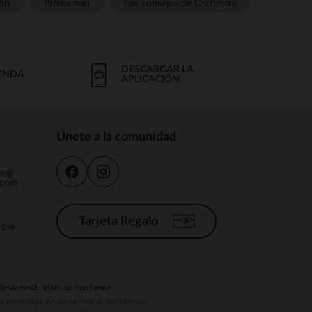
ño
Prémaman
Los consejos de Orchestra
DESCARGAR LA
IENDA
APLICACIÓN
Únete a la comunidad
nte@
.com
Tarjeta Regalo
a 14h
ies
Accesibilidad: no conforme
ema de mediación de comercio electrónico.