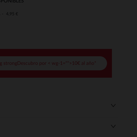
SPONIBLES
pciones
4,95 €
o
ustes de privacidad, garantizando el cumplimiento de las regula
g strongDescubro por < wg-1="">10€ al año*