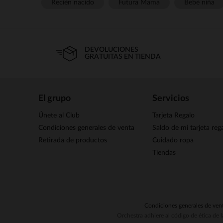
Recién nacido
Futura Mamá
Bebé niña
DEVOLUCIONES
GRATUITAS EN TIENDA
El grupo
Servicios
Únete al Club
Tarjeta Regalo
Condiciones generales de venta
Saldo de mi tarjeta reg
Retirada de productos
Cuidado ropa
Tiendas
Condiciones generales de ven
Orchestra adhiere al código de ética de 