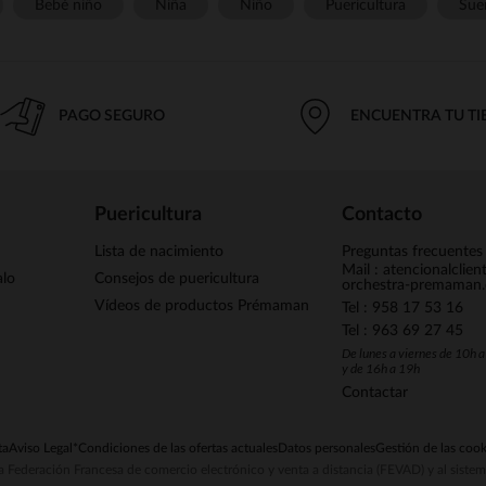
Bebé niño
Niña
Niño
Puericultura
Sue
PAGO SEGURO
ENCUENTRA TU T
Puericultura
Contacto
Lista de nacimiento
Preguntas frecuentes
Mail : atencionalclie
alo
Consejos de puericultura
orchestra-premaman
Vídeos de productos Prémaman
Tel : 958 17 53 16
Tel : 963 69 27 45
De lunes a viernes de 10h 
y de 16h a 19h
Contactar
ta
Aviso Legal
*Condiciones de las ofertas actuales
Datos personales
Gestión de las cook
la Federación Francesa de comercio electrónico y venta a distancia (FEVAD) y al sist