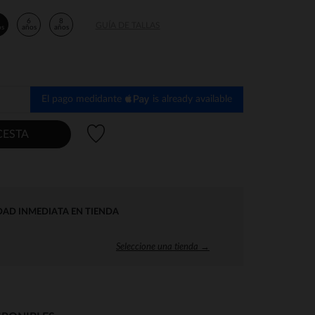
6
8
GUÍA DE TALLAS
os
años
años
El pago medidante
is already available
Lista de deseos
CESTA
DAD INMEDIATA EN TIENDA
Seleccione una tienda →