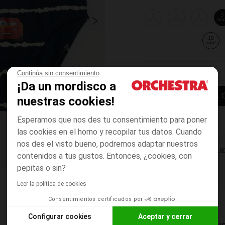
2
3
4
5
años
años
años
añ
10
años
Continúa sin consentimiento
¡Da un mordisco a
AÑADIR A LA 
nuestras cookies!
Esperamos que nos des tu consentimiento para poner
las cookies en el horno y recopilar tus datos. Cuando
nos des el visto bueno, podremos adaptar nuestros
DISPONIBILI
contenidos a tus gustos. Entonces, ¿cookies, con
pepitas o sin?
Leer la política de cookies
Consentimientos certificados por
Configurar cookies
Aceptar y cerrar