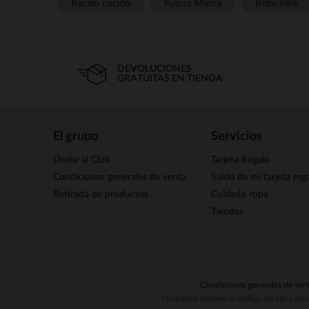
Recién nacido
Futura Mamá
Bebé niña
DEVOLUCIONES
GRATUITAS EN TIENDA
El grupo
Servicios
Únete al Club
Tarjeta Regalo
Condiciones generales de venta
Saldo de mi tarjeta reg
Retirada de productos
Cuidado ropa
Tiendas
Condiciones generales de ven
Orchestra adhiere al código de ética de 