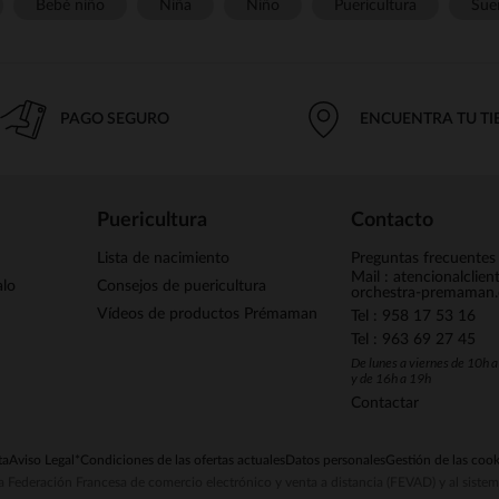
Bebé niño
Niña
Niño
Puericultura
Sue
PAGO SEGURO
ENCUENTRA TU T
Puericultura
Contacto
Lista de nacimiento
Preguntas frecuentes
Mail : atencionalclie
alo
Consejos de puericultura
orchestra-premaman
Vídeos de productos Prémaman
Tel : 958 17 53 16
Tel : 963 69 27 45
De lunes a viernes de 10h 
y de 16h a 19h
Contactar
ta
Aviso Legal
*Condiciones de las ofertas actuales
Datos personales
Gestión de las cook
la Federación Francesa de comercio electrónico y venta a distancia (FEVAD) y al sist