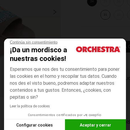
24
25
26
31
32
Continúa sin consentimiento
AÑADIR A LA 
¡Da un mordisco a
nuestras cookies!
Esperamos que nos des tu consentimiento para poner
las cookies en el horno y recopilar tus datos. Cuando
DISPONIBILI
nos des el visto bueno, podremos adaptar nuestros
contenidos a tus gustos. Entonces, ¿cookies, con
pepitas o sin?
Leer la política de cookies
Consentimientos certificados por
MODOS DE ENVÍO DI
Configurar cookies
Aceptar y cerrar