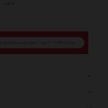
pciones
4,95 €
o
ustes de privacidad, garantizando el cumplimiento de las regula
g strongDescubro por < wg-1="">10€ al año*