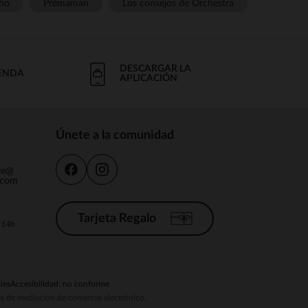
ño
Prémaman
Los consejos de Orchestra
DESCARGAR LA
IENDA
APLICACIÓN
Únete a la comunidad
nte@
.com
Tarjeta Regalo
a 14h
ies
Accesibilidad: no conforme
ema de mediación de comercio electrónico.