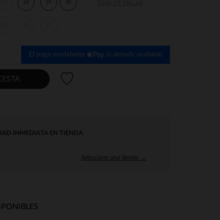
27
28
29
30
GUÍA DE TALLAS
33
34
35
El pago medidante
is already available
Lista de deseos
CESTA
DAD INMEDIATA EN TIENDA
Seleccione una tienda →
SPONIBLES