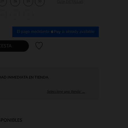
27
28
29
30
GUÍA DE TALLAS
33
34
35
El pago medidante
is already available
Lista de deseos
CESTA
DAD INMEDIATA EN TIENDA
Seleccione una tienda →
SPONIBLES