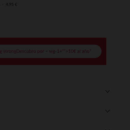
pciones
4,95 €
o
ustes de privacidad, garantizando el cumplimiento de las regula
g strongDescubro por < wg-1="">10€ al año*