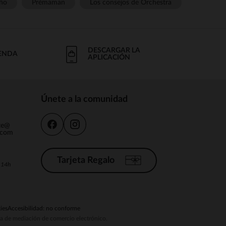
ño
Prémaman
Los consejos de Orchestra
DESCARGAR LA
IENDA
APLICACIÓN
Únete a la comunidad
nte@
.com
Tarjeta Regalo
a 14h
ies
Accesibilidad: no conforme
ema de mediación de comercio electrónico.