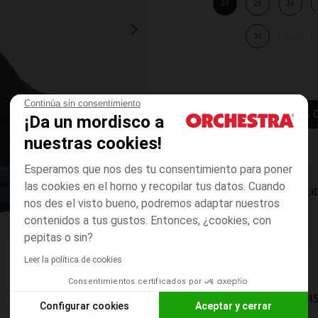
24
25
26
31
32
Continúa sin consentimiento
AÑADIR A LA 
¡Da un mordisco a
nuestras cookies!
Esperamos que nos des tu consentimiento para poner
las cookies en el horno y recopilar tus datos. Cuando
DISPONIBILI
nos des el visto bueno, podremos adaptar nuestros
contenidos a tus gustos. Entonces, ¿cookies, con
pepitas o sin?
Leer la política de cookies
Consentimientos certificados por
MODOS DE ENVÍO DI
Configurar cookies
Aceptar y cerrar