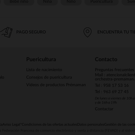
Bebé niño
Niña
Niño
Puericultura
Sue
PAGO SEGURO
ENCUENTRA TU T
Puericultura
Contacto
Lista de nacimiento
Preguntas frecuentes
Mail : atencionalclie
alo
Consejos de puericultura
orchestra-premaman
Vídeos de productos Prémaman
Tel : 958 17 53 16
Tel : 963 69 27 45
De lunes a viernes de 10h 
y de 16h a 19h
Contactar
ta
Aviso Legal
*Condiciones de las ofertas actuales
Datos personales
Gestión de las cook
la Federación Francesa de comercio electrónico y venta a distancia (FEVAD) y al sist