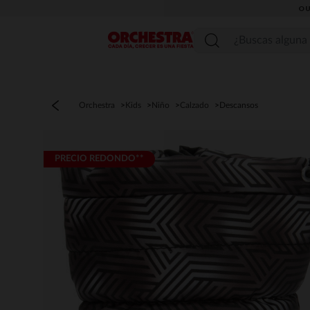
OU
Menú
Orchestra
Kids
Niño
Calzado
Descansos
PRECIO REDONDO**