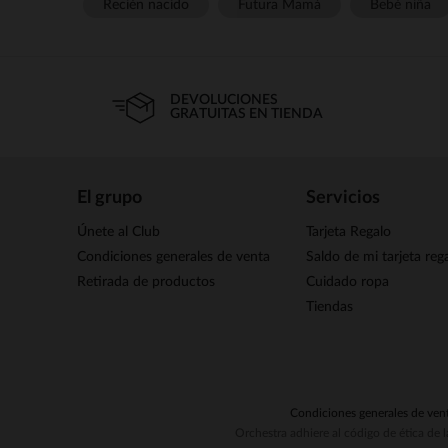
Recién nacido
Futura Mamá
Bebé niña
DEVOLUCIONES
GRATUITAS EN TIENDA
El grupo
Servicios
Únete al Club
Tarjeta Regalo
Condiciones generales de venta
Saldo de mi tarjeta reg
Retirada de productos
Cuidado ropa
Tiendas
Condiciones generales de ven
Orchestra adhiere al código de ética de 