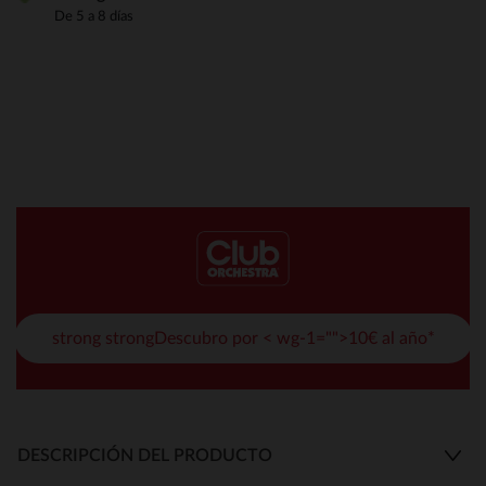
De 5 a 8 días
strong strongDescubro por < wg-1="">10€ al año*
DESCRIPCIÓN DEL PRODUCTO