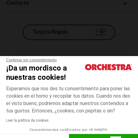
Contacto
Tarjeta Regalo
Condiciones generales de venta
Continúa sin consentimiento
¡Da un mordisco a
Aviso Legal
*Condiciones de las ofertas actuales
nuestras cookies!
Datos personales
Esperamos que nos des tu consentimiento para poner las
Gestión de las cookies
cookies en el horno y recopilar tus datos. Cuando nos des
Accesibilidad: no conforme
el visto bueno, podremos adaptar nuestros contenidos a
Negro
Negro
24
Orchestra adhiere al código de ética de la Federación Francesa de comercio
tus gustos. Entonces, ¿cookies, con pepitas o sin?
electrónico y venta a distancia (FEVAD) y al sistema de mediación de
comercio electrónico.
Leer la política de cookies
El pago medidante
is already available
Consentimientos certificados por
España
Lista d
AÑADIR A LA CESTA