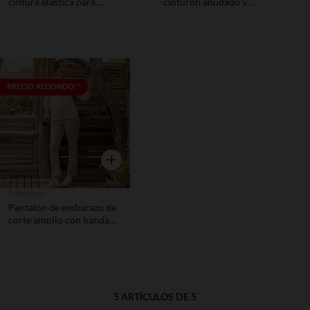
cintura elástica para
cinturón anudado y
mujer
estampado de hojas para
mujer
Lista de requisitos
PRECIO REDONDO**
Vista rápida
Prémaman
Pantalón de embarazo de
corte amplio con banda
alta
5 ARTÍCULOS DE 5