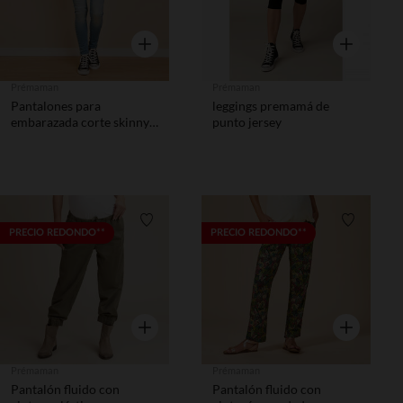
Vista rápida
Vista rápida
Prémaman
Prémaman
Pantalones para
leggings premamá de
embarazada corte skinny
punto jersey
extra stretch con banda
alta
Lista de requisitos
Lista de 
PRECIO REDONDO**
PRECIO REDONDO**
Vista rápida
Vista rápida
Prémaman
Prémaman
Pantalón fluido con
Pantalón fluido con