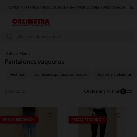
×
OUTLET // APROVECHA PRODUCTOS DE MODA Y PUERICULTURA A PRECIOS BAJOS
Futura Mamá
Pantalones,vaqueros
Vestidos
Camisones,pijamas embarazo
Jerséis y sudaderas
5 artículos
Ordenar | Filtrar
0
Lista de requisitos
Lista de 
PRECIO REDONDO**
PRECIO REDONDO**