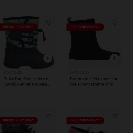
Lista de requisitos
Lista de 
PRECIO REDONDO**
PRECIO REDONDO**
Vista rápida
Vista rápida
SAXO BLUES
SAXO BLUES
Botas Esquí con velcro y
Botines de efecto ante con
logotipo en relieve para
suela contrastante niña
bebés y niños
Lista de requisitos
Lista de 
PRECIO REDONDO**
PRECIO REDONDO**