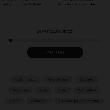
unicolor niño AFNOR de
lengüeta elástica y ojales
tela - Azul oscuro
mixtos
24 ARTÍCULOS DE 725
CARGAR MÁS
Recién nacido
Futura Mamá
Bebé niña
Bebé niño
Niña
Niño
Puericultura
Sueño
Prémaman
Los consejos de Orchestra