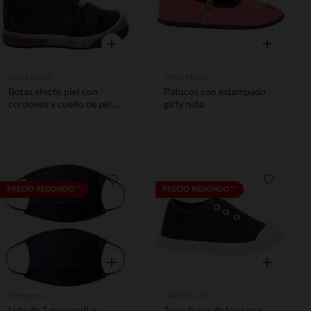
Vista rápida
Vista rápida
SAXO BLUES
SAXO BLUES
Botas efecto piel con
Patucos con estampado
cordones y cuello de pelo
girly niña
falso
Lista de requisitos
Lista de 
PRECIO REDONDO**
PRECIO REDONDO**
Vista rápida
Vista rápida
Prémaman
SAXO BLUES
Lote de 2 mascarillas
Tenis bajos de lona con