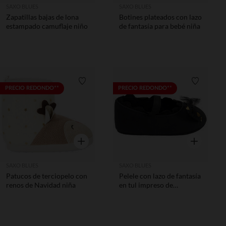
SAXO BLUES
SAXO BLUES
Zapatillas bajas de lona
Botines plateados con lazo
estampado camuflaje niño
de fantasía para bebé niña
Lista de requisitos
Lista de 
PRECIO REDONDO**
PRECIO REDONDO**
Vista rápida
Vista rápida
SAXO BLUES
SAXO BLUES
Patucos de terciopelo con
Pelele con lazo de fantasía
renos de Navidad niña
en tul impreso de
corazones para bebé niña