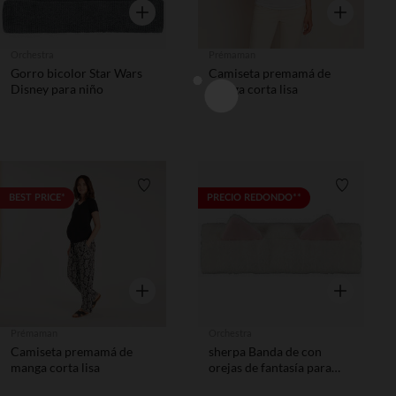
Vista rápida
Vista rápida
Orchestra
Prémaman
Gorro bicolor Star Wars
Camiseta premamá de
Disney para niño
manga corta lisa
Lista de requisitos
Lista de 
BEST PRICE*
PRECIO REDONDO**
Vista rápida
Vista rápida
Prémaman
Orchestra
Camiseta premamá de
sherpa Banda de con
manga corta lisa
orejas de fantasía para
bebé niña