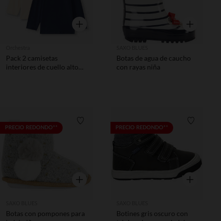
Vista rápida
Vista rápida
Orchestra
SAXO BLUES
Pack 2 camisetas
Botas de agua de caucho
interiores de cuello alto
con rayas niña
lisas para bebé niño
Lista de requisitos
Lista de 
PRECIO REDONDO**
PRECIO REDONDO**
Vista rápida
Vista rápida
SAXO BLUES
SAXO BLUES
Botas con pompones para
Botines gris oscuro con