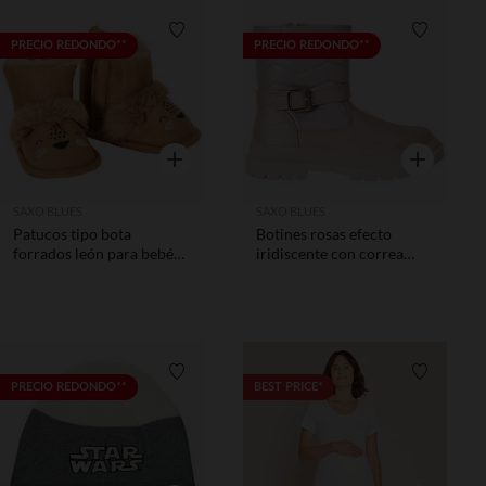
Lista de requisitos
Lista de 
PRECIO REDONDO**
PRECIO REDONDO**
Vista rápida
Vista rápida
SAXO BLUES
SAXO BLUES
Patucos tipo bota
Botines rosas efecto
forrados león para bebé
iridiscente con correa
niño
niña
Lista de requisitos
Lista de 
PRECIO REDONDO**
BEST PRICE*