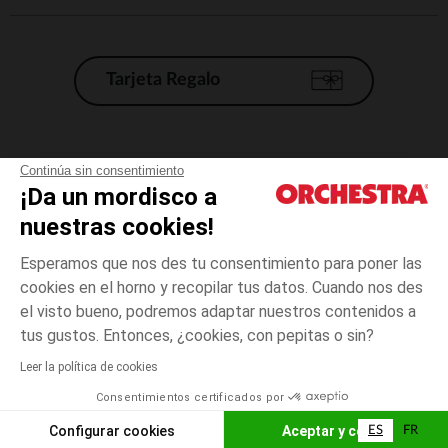
Tarjeta Regalo
Condiciones generales de venta
Continúa sin consentimiento
¡Da un mordisco a
Aviso Legal
*Condiciones de las ofertas actuales
nuestras cookies!
Datos personales
Esperamos que nos des tu consentimiento para poner las
Gestión de las cookies
cookies en el horno y recopilar tus datos. Cuando nos des
Accesibilidad: no conforme
el visto bueno, podremos adaptar nuestros contenidos a
12
Gris
Gris
meses
Orchestra adhiere al código de ética de la Federación Francesa de comercio
tus gustos. Entonces, ¿cookies, con pepitas o sin?
electrónico y venta a distancia (FEVAD) y al sistema de mediación de
comercio electrónico.
Leer la política de cookies
El pago medidante
is already available
Consentimientos certificados por
España
Lista d
AÑADIR A LA CESTA
Configurar cookies
Aceptar y cerrar
ES
FR