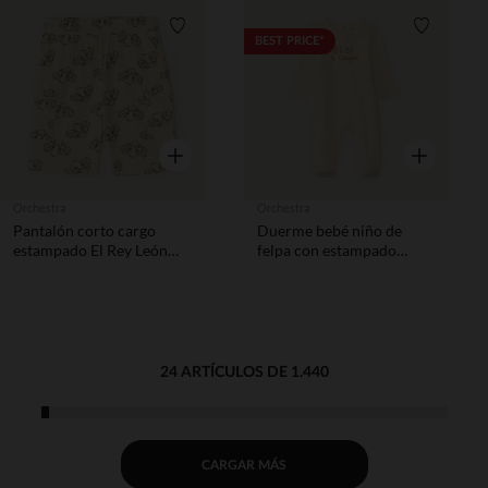
Lista de requisitos
Lista de 
BEST PRICE*
Vista rápida
Vista rápida
Orchestra
Orchestra
Pantalón corto cargo
Duerme bebé niño de
estampado El Rey León
felpa con estampado
Disney para bebé niño
lindo.
24 ARTÍCULOS DE 1.440
CARGAR MÁS