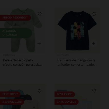
Lista de requisitos
Lista de 
PRECIO REDONDO**
ALGODÓN
ORGÁNIGO
Vista rápida
Vista rápida
Orchestra
Orchestra
Pelele de terciopelo
Camiseta de manga corta
efecto corazón para bebé
unicolor con estampado
prematuro
divertido niño
Lista de requisitos
Lista de 
BEST PRICE*
BEST PRICE*
2,33€/UD CLUB
0,49€/UD CLUB