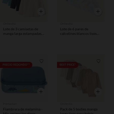
Vista rápida
Vista rápida
Orchestra
Orchestra
Lote de 3 camisetas de
Lote de 6 pares de
manga larga estampadas
calcetines blancos lisos
para bebé niño
con detalles de colores
para bebé niño
Lista de requisitos
Lista de 
PRECIO REDONDO**
BEST PRICE*
Vista rápida
Vista rápida
Prémaman
Orchestra
Fiambrera de melamina -
Pack de 5 bodies manga
Mis amigos los dinos
larga lisos para bebés