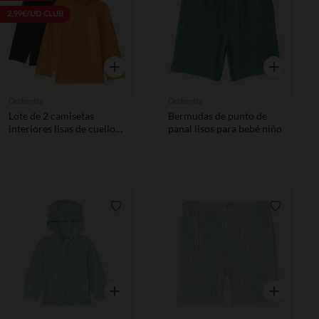
2,99€/UD CLUB
Vista rápida
Vista rápida
Orchestra
Orchestra
Lote de 2 camisetas
Bermudas de punto de
interiores lisas de cuello
panal lisos para bebé niño
alto para bebé niño
Lista de requisitos
Lista de 
Vista rápida
Vista rápida