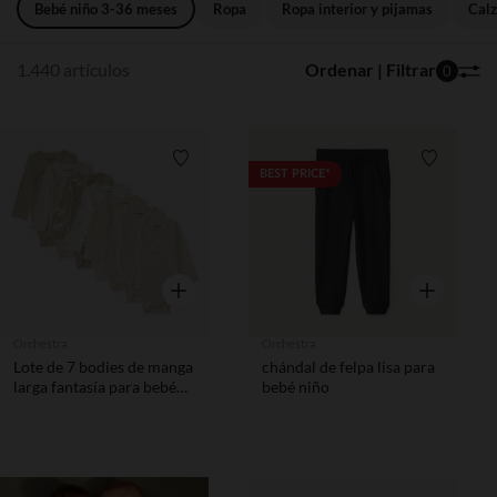
Bebé niño 3-36 meses
Ropa
Ropa interior y pijamas
Cal
1.440 artículos
Ordenar | Filtrar
0
Lista de requisitos
Lista de 
BEST PRICE*
Vista rápida
Vista rápida
Orchestra
Orchestra
Lote de 7 bodies de manga
chándal de felpa lisa para
larga fantasía para bebé
bebé niño
con aperturas diferentes
según la edad