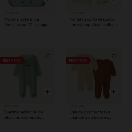
Prémaman
Orchestra
Mochila isotérmica
Pantalón corto de punto
Dinosaurios "Mis amigos
con estampado de ballena
los dinos
niño.
Lista de requisitos
Lista de 
BEST PRICE*
BEST PRICE*
Vista rápida
Vista rápida
Orchestra
Orchestra
Duerme bebé niño de
Lote de 2 conjuntos de
felpa con estampado
chándal para bebé en
lindo.
felpa con bordado de oso.