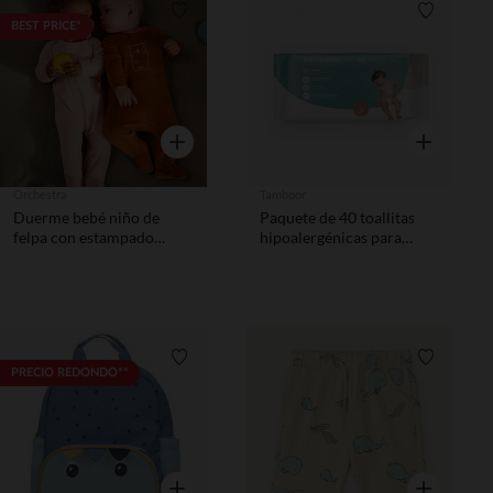
Lista de requisitos
Lista de 
BEST PRICE*
Vista rápida
Vista rápida
Orchestra
Tamboor
Duerme bebé niño de
Paquete de 40 toallitas
felpa con estampado
hipoalergénicas para
lindo.
bebés
Lista de requisitos
Lista de 
PRECIO REDONDO**
Vista rápida
Vista rápida