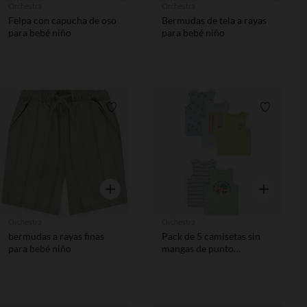
Orchestra
Orchestra
Felpa con capucha de oso
Bermudas de tela a rayas
para bebé niño
para bebé niño
Lista de requisitos
Lista de 
Vista rápida
Vista rápida
Orchestra
Orchestra
bermudas a rayas finas
Pack de 5 camisetas sin
para bebé niño
mangas de punto
flameado para bebé niño