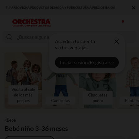
×
DESCUBRE LA NUEVA COLECCIÓN QUE TE ENCANTARÁ ☀️
Accede a tu cuenta
y a tus ventajas
Iniciar sesión/Registrarse
Vuelta al cole
de los más
Chaquetas
peques
Camisetas
punto
Pantalo
Bebé
Bebé niño 3-36 meses