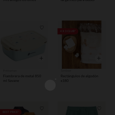
Lista de requisitos
Lista de 
4 X 3 CLUB*
Vista rápida
Vista rápida
Prémaman
Tamboor
Fiambrera de metal 850
Rectángulos de algodón
ml Savane
x180
Lista de requisitos
Lista de 
BEST PRICE*