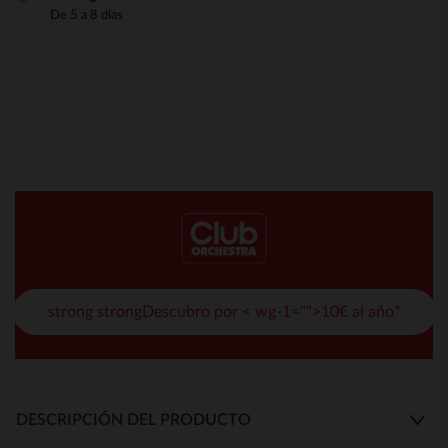
De 5 a 8 días
strong strongDescubro por < wg-1="">10€ al año*
DESCRIPCIÓN DEL PRODUCTO