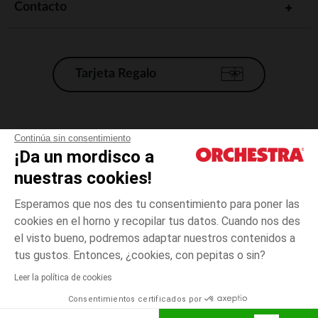
Contacto
Tarjeta Regalo
Condiciones generales de venta
Continúa sin consentimiento
¡Da un mordisco a
Aviso Legal
*Condiciones de las ofertas actuales
nuestras cookies!
Datos personales
Esperamos que nos des tu consentimiento para poner las
Gestión de las cookies
cookies en el horno y recopilar tus datos. Cuando nos des
Accesibilidad: no conforme
el visto bueno, podremos adaptar nuestros contenidos a
Gris
TALLA
Gris
?
Orchestra adhiere al código de ética de la Federación Francesa de comercio
tus gustos. Entonces, ¿cookies, con pepitas o sin?
electrónico y venta a distancia (FEVAD) y al sistema de mediación de
comercio electrónico.
Leer la política de cookies
El pago medidante
is already available
Consentimientos certificados por
España
Lista d
ELIGE UNA TALLA